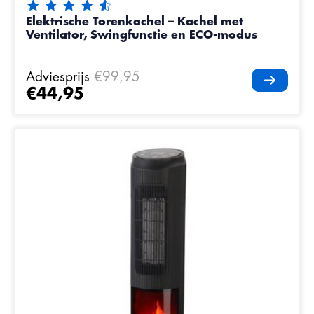
De beoordeling van dit product is
4.7
van de 5
Elektrische Torenkachel – Kachel met
Ventilator, Swingfunctie en ECO-modus
Adviesprijs
€99,95
€44,95