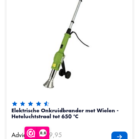
De beoordeling van dit product is
4.8
van de 5
Elektrische Onkruidbrander met Wielen -
Heteluchtstraal tot 650 °C
8,6
Adviesprijs
€79,95