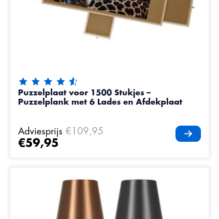
De beoordeling van dit product is
4.65
van de 5
Puzzelplaat voor 1500 Stukjes –
Puzzelplank met 6 Lades en Afdekplaat
Adviesprijs
€109,95
€59,95