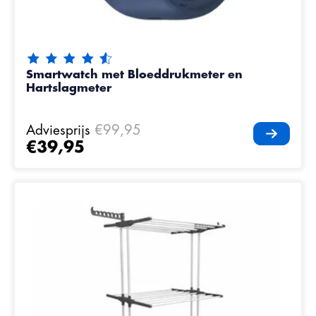
De beoordeling van dit product is
4.5
van de 5
Smartwatch met Bloeddrukmeter en
Hartslagmeter
Adviesprijs
€99,95
€39,95