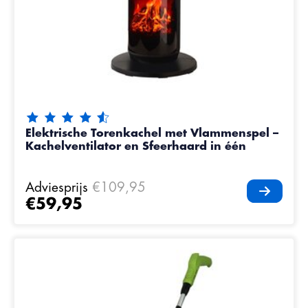
De beoordeling van dit product is
4.8
van de 5
Elektrische Torenkachel met Vlammenspel –
Kachelventilator en Sfeerhaard in één
Adviesprijs
€109,95
€59,95