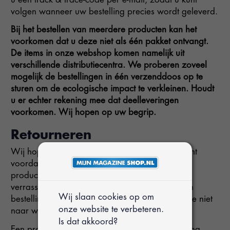
volgen wanneer uw bestelling precies wordt geleverd.
Bij het bestellen van meerdere producten kan het
voorkomen dat u deze niet als één pakket ontvangt.
De items in onze webshop komen namelijk uit
verschillende distributiecentra. We proberen zoveel
mogelijk de bestellingen in één verzenddoos op te
sturen om de ecologische impact te verkleinen. Houdt
u er echter rekening mee dat deelleveringen
voorkomen. Wij hopen op uw begrip.
Retourneren
Wij hopen natuurlijk dat u goed heeft nagedacht
voordat u de bestelling plaatst en dat u de
productinformatie goed gelezen heeft om
verrassingen te voorkomen. Dan nog kunt u een
Wij slaan cookies op om
bestelling natuurlijk ook retourneren, mocht deze niet
onze website te verbeteren.
naar wens zijn.
Is dat akkoord?
Een product retourneren kan binnen 14 dagen na