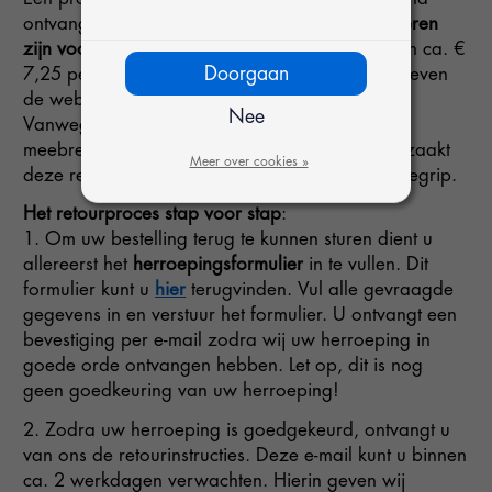
ontvangst, maar
let op:
de kosten voor retourneren
zijn voor eigen rekening
. Deze kosten bedragen ca. €
Doorgaan
7,25 per pakket, raadpleeg voor de exacte tarieven
de website van de vervoerder van uw keuze.
Nee
Vanwege de impact die retourneren met zich
meebrengt voor o.a. het milieu zijn wij genoodzaakt
Meer over cookies »
deze regel door te voeren. Wij hopen op uw begrip.
Het retourproces
stap voor stap
:
1. Om uw bestelling terug te kunnen sturen dient u
allereerst het
herroepingsformulier
in te vullen. Dit
formulier kunt u
hier
terugvinden. Vul alle gevraagde
gegevens in en verstuur het formulier. U ontvangt een
bevestiging per e-mail zodra wij uw herroeping in
goede orde ontvangen hebben. Let op, dit is nog
geen goedkeuring van uw herroeping!
2. Zodra uw herroeping is goedgekeurd, ontvangt u
van ons de retourinstructies. Deze e-mail kunt u binnen
ca. 2 werkdagen verwachten. Hierin geven wij