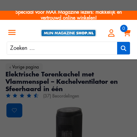
Speciaal voor MAX Magazine lezers: makkelijk en
vertrouwd online winkelen!
Zoeken
‹ Vorige pagina
Elektrische Torenkachel met
Vlammenspel – Kachelventilator en
Sfeerhaard in één
(37) Beoordelingen
De beoordeling van dit product is
4.8
van de 5
Product image slideshow Items