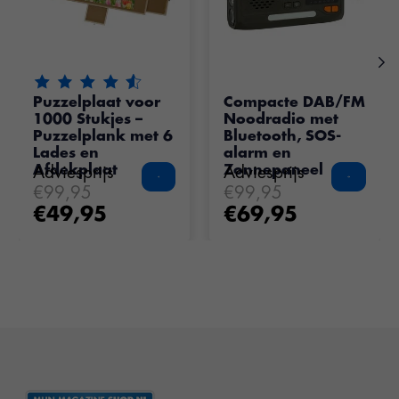
De beoordeling van dit product is
4.65
van de 5
Puzzelplaat voor
Compacte DAB/FM
1000 Stukjes –
Noodradio met
Puzzelplank met 6
Bluetooth, SOS-
Lades en
alarm en
Afdekplaat
Zonnepaneel
Adviesprijs
Adviesprijs
€99,95
€99,95
€49,95
€69,95