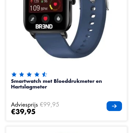
De beoordeling van dit product is
4.5
van de 5
Smartwatch met Bloeddrukmeter en
Hartslagmeter
Adviesprijs
€99,95
€39,95