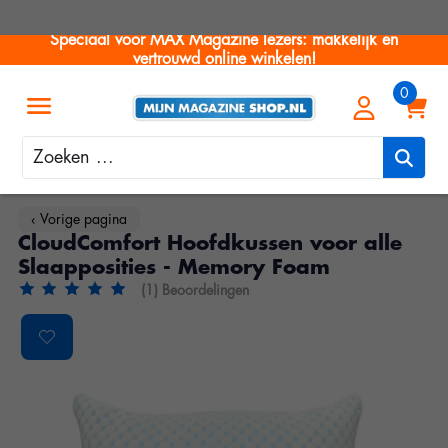
Speciaal voor MAX Magazine lezers: makkelijk en
vertrouwd online winkelen!
Zoeken
‹ Vorige pagina
CloudComfort Hoofdkussen voor alle
Slaapposities - Memory Foam
(1) Beoordelingen
De beoordeling van dit product is
5
van de 5
Product image slideshow Items