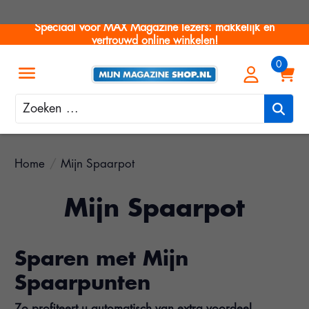
Speciaal voor MAX Magazine lezers: makkelijk en
vertrouwd online winkelen!
Zoeken
Home
/
Mijn Spaarpot
Mijn Spaarpot
Sparen met Mijn
Spaarpunten
Zo profiteert u automatisch van extra voordeel.