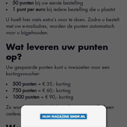
50 punten
bij uw eerste bestelling
1 punt per euro
bij iedere bestelling die u plaatst
U hoeft hier niets extra’s voor te doen. Zodra u bestelt
met uw e-mailadres, worden de punten automatisch
voor u bijgehouden.
Wat leveren uw punten
op?
Uw gespaarde punten kunt u inwisselen voor een
kortingsvoucher:
500 punten
= € 35,- korting
750 punten
= € 60,- korting
1000 punten
= € 90,- korting
Zo wordt een volgende bestelling voor uzelf of een
cadeautje voor een ander extra voordelig.