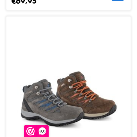
€69,95
8,6