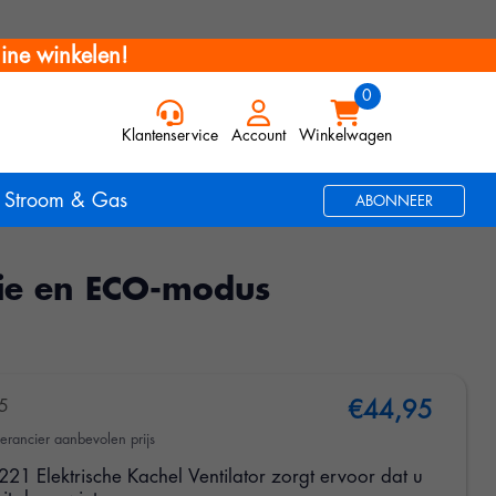
ine winkelen!
Klantenservice
Account
Winkelwagen
Stroom & Gas
ABONNEER
ctie en ECO-modus
5
€44,95
erancier aanbevolen prijs
1 Elektrische Kachel Ventilator zorgt ervoor dat u