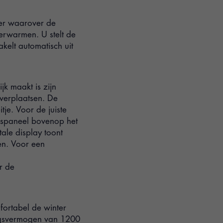
mer waarover de
verwarmen. U stelt de
kelt automatisch uit
jk maakt is zijn
verplaatsen. De
tje. Voor de juiste
gspaneel bovenop het
ale display toont
gen. Voor een
r de
fortabel de winter
ngsvermogen van 1200