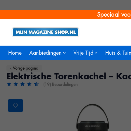
Speciaal voo
Home
Aanbiedingen
Vrije Tijd
Huis & Tui
‹ Vorige pagina
Elektrische Torenkachel – Ka
(19) Beoordelingen
De beoordeling van dit product is
4.7
van de 5
Product image slideshow Items