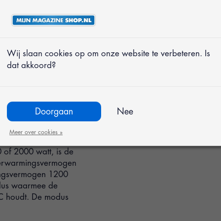
tilator is ideaal als
rgiezuinige werking.
Wij slaan cookies op om onze website te verbeteren. Is
de zomer? Deze
dat akkoord?
gebruikt kan worden
n de lucht, kunt u de
r de rechts de ruimte
e ruimte snel
Doorgaan
Nee
Meer over cookies »
of 2000 watt, is de
g verwarmingsvermogen
mingsvermogen 1200
odus waarmee de
°C houdt. De modus