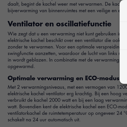
daalt, begint de kachel weer met verwarmen. De kachelven
bijverwarming van binnenruimtes met een veilige en ene
Ventilator en oscillatiefunctie
Wie zegt dat u een verwarming niet kunt gebruiken in 
elektrische kachel beschikt over een ventilator die ook 
zonder te verwarmen. Voor een optimale verspreiding va
swingfunctie aanzetten, waardoor de lucht van links naa
in wordt geblazen. In combinatie met de verwarming is d
opgewarmd.
Optimale verwarming en ECO-modus
Met 2 verwarmingsniveaus, met een vermogen van 1200 
elektrische kachel ventilator erg krachtig. Bij een hoo
verbruikt de kachel 2000 watt en bij een laag verwar
watt. Bovendien kent de elektrische kachel een ECO-m
ventilatorkachel de ruimtetemperatuur op ongeveer 24 
schakelt na 24 uur automatisch uit.