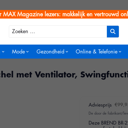
r MAX Magazine lezers: makkelijk en vertrouwd onl
Zoeken
n
Mode
Gezondheid
Online & Telefonie
chel met Ventilator, Swingfun
Adviesprijs
€99,9
De door de fabrikant/lev
Deze BREND BR-222