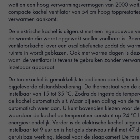
watt en een hoog verwarmingsvermogen van 2000 watt. 
compacte kachel ventilator van 54 cm hoog topprestaties
verwarmen aankomt.
De elektrische kachel is uitgerust met een ingebouwde ven
de warmte die wordt opgewekt sneller voelbaar is. Bove
ventilatorkachel over een oscillatiefunctie zodat de war
ruimte in wordt geblazen. Ook met warme dagen is deze 
want de ventilator is tevens te gebruiken zonder verwar
inzetbaar apparaat!
De torenkachel is gemakkelijk te bedienen dankzij touch
bijgeleverde afstandsbediening. De thermostaat van de el
instelbaar van 15 tot 35 °C. Zodra de ingestelde tempera
de kachel automatisch uit. Maar bij een daling van de t
automatisch weer aan. U kunt bovendien kiezen voor 
waardoor de kachel de temperatuur constant op 24 °C 
energievriendelijk. Verder is de elektrische kachel uitger
instelbaar tot 9 uur en is het geluidsniveau nihil met 47 
geruisloze werking, ideaal voor de slaapkamer! De toren