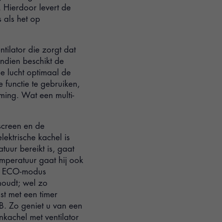
Hierdoor levert de
 als het op
tilator die zorgt dat
ndien beschikt de
me lucht optimaal de
functie te gebruiken,
ming. Wat een multi-
screen en de
ektrische kachel is
tuur bereikt is, gaat
emperatuur gaat hij ook
de ECO-modus
houdt; wel zo
ust met een timer
dB. Zo geniet u van een
kachel met ventilator