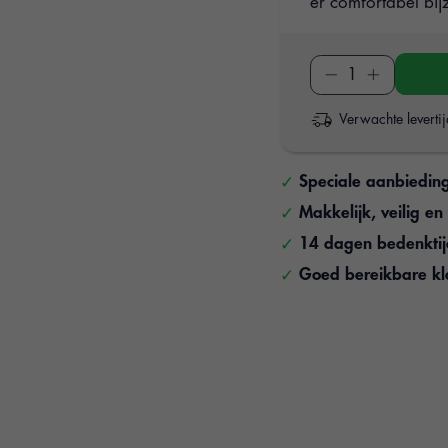
er comfortabel bijz
Verwachte leverti
Speciale aanbiedin
Makkelijk, veilig e
14 dagen bedenkti
Goed bereikbare kl