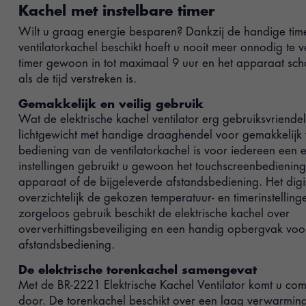
Kachel met instelbare timer
Wilt u graag energie besparen? Dankzij de handige ti
ventilatorkachel beschikt hoeft u nooit meer onnodig te 
timer gewoon in tot maximaal 9 uur en het apparaat scha
als de tijd verstreken is.
Gemakkelijk en veilig gebruik
Wat de elektrische kachel ventilator erg gebruiksvriendeli
lichtgewicht met handige draaghendel voor gemakkelijk 
bediening van de ventilatorkachel is voor iedereen een ei
instellingen gebruikt u gewoon het touchscreenbedienin
apparaat of de bijgeleverde afstandsbediening. Het digit
overzichtelijk de gekozen temperatuur- en timerinstellin
zorgeloos gebruik beschikt de elektrische kachel over
oververhittingsbeveiliging en een handig opbergvak voo
afstandsbediening.
De elektrische torenkachel samengevat
Met de BR-2221 Elektrische Kachel Ventilator komt u com
door. De torenkachel beschikt over een laag verwarmi