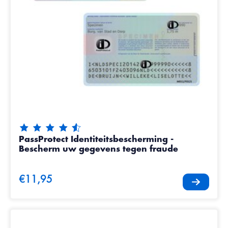
De beoordeling van dit product is
4.85
van de 5
PassProtect Identiteitsbescherming -
Bescherm uw gegevens tegen fraude
€11,95