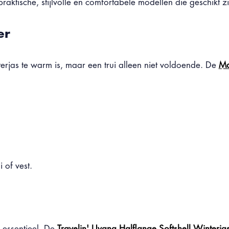
ktische, stijlvolle en comfortabele modellen die geschikt zi
er
jas te warm is, maar een trui alleen niet voldoende. De
Ma
 of vest.
 essentieel. De
Travelin' Uvana Halflange Softshell Winterja