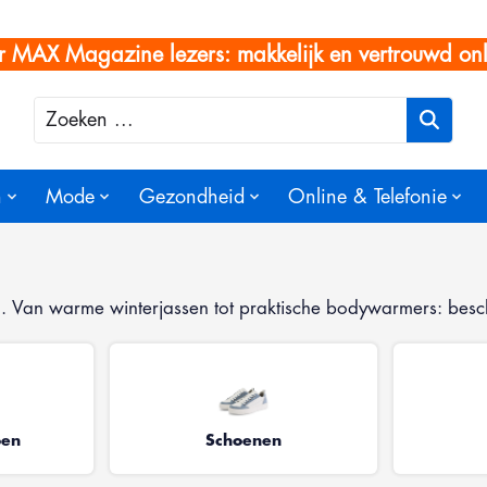
r MAX Magazine lezers: makkelijk en vertrouwd onl
Zoeken
n
Mode
Gezondheid
Online & Telefonie
oen. Van warme winterjassen tot praktische bodywarmers: bes
oen
Schoenen