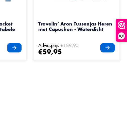
oduct is
4
van de 5
acket
Travelin’ Aron Tussenjas Heren
tabele
met Capuchon - Waterdicht
8,6
Adviesprijs
€189,95
€59,95