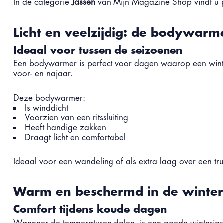
In de categorie
Jassen
van Mijn Magazine Shop vindt u pra
Licht en veelzijdig: de bodywarm
Ideaal voor tussen de seizoenen
Een bodywarmer is perfect voor dagen waarop een winter
voor- en najaar.
Deze bodywarmer:
Is winddicht
Voorzien van een ritssluiting
Heeft handige zakken
Draagt licht en comfortabel
Ideaal voor een wandeling of als extra laag over een trui
Warm en beschermd in de winter
Comfort tijdens koude dagen
Wanneer de temperaturen dalen, is een goede winterjas