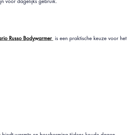
jn voor dagelijks gebruik.
rio Russo Bodywarmer
is een praktische keuze voor het
s
biedt warmte en bescherming tijdens koude dagen.