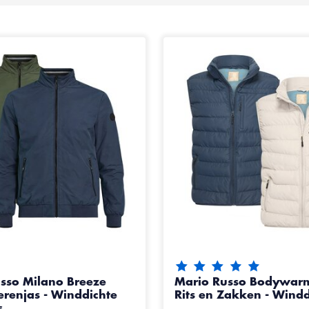
De beoordeling van dit pr
sso Milano Breeze
Mario Russo Bodywar
erenjas - Winddichte
Rits en Zakken - Windd
s