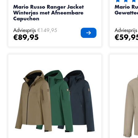
De beoord
Mario Russo Ranger Jacket
Mario Ru
Winterjas met Afneembare
Gewattee
Capuchon
Adviesprijs
€149,95
Adviesprijs
€89,95
€59,9