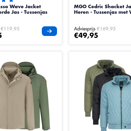
eling van dit product is
5
van de 5
sso Wave Jacket
MGO Cedric Shacket Ja
rde Jas - Tussenjas
Heren - Tussenjas met
€119,95
Adviesprijs
€169,95
5
€49,95