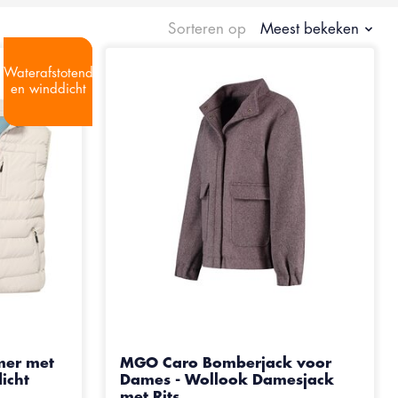
Sorteren op
Meest bekeken
Waterafstotend
Waterafstotend
en winddicht
en winddicht
oduct is
5
van de 5
mer met
MGO Caro Bomberjack voor
icht
Dames - Wollook Damesjack
met Rits