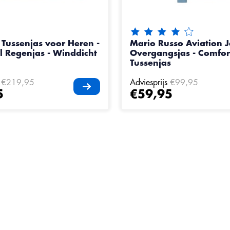
De beoordeling van dit pr
Tussenjas voor Heren -
Mario Russo Aviation J
l Regenjas - Winddicht
Overgangsjas - Comfor
Tussenjas
€219,95
Adviesprijs
€99,95
5
€59,95