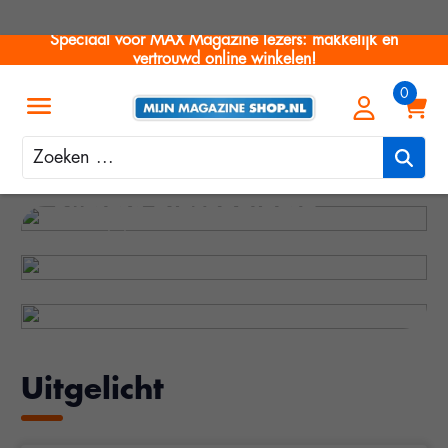
Speciaal voor MAX Magazine lezers: makkelijk en
vertrouwd online winkelen!
Zoeken
Product van de maand
Slimme plafondlamp
Mode voor nu
met verlichting
Zomermode
Klik & bekijk
Uitgelicht