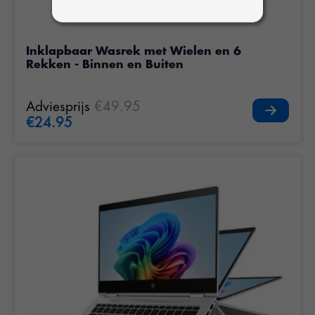
Inklapbaar Wasrek met Wielen en 6
Rekken - Binnen en Buiten
Adviesprijs
€49.95
€24.95