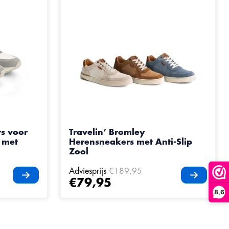
rs voor
Travelin’ Bromley
 met
Herensneakers met Anti-Slip
Zool
Adviesprijs
€189,95
€79,95
8,6