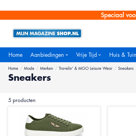
Speciaal voo
Home
Aanbiedingen
Vrije Tijd
Huis & Tui
Home
/
Mode
/
Merken
/
Travelin' & MGO Leisure Wear
/
Sneakers
Sneakers
5 producten