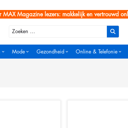
r MAX Magazine lezers: makkelijk en vertrouwd onl
Zoeken
n
Mode
Gezondheid
Online & Telefonie