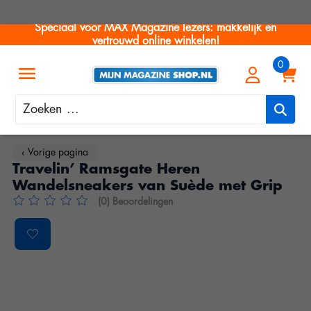
Speciaal voor MAX Magazine lezers: makkelijk en
vertrouwd online winkelen!
Zoeken
‹ Vorige pagina
Travelin’ Ramsgate Heren
Wandelsneakers van Suède met Grip
(0) Beoordelingen
De beoordeling van dit product is
0
van de 5
Product image slideshow Items