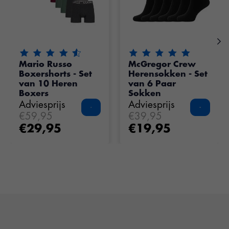
De beoordeling van dit product is
De beoordeling van dit pr
4.55
van de 5
Mario Russo
McGregor Crew
Boxershorts - Set
Herensokken - Set
van 10 Heren
van 6 Paar
Boxers
Sokken
Adviesprijs
Adviesprijs
€59,95
€39,95
€29,95
€19,95