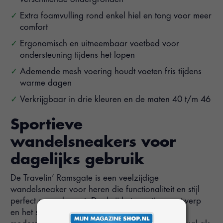
Extra foamvulling rond enkel hiel en tong voor meer
comfort
Ergonomisch en uitneembaar voetbed voor
ondersteuning tijdens het lopen
Ademende mesh voering houdt voeten fris tijdens
warme dagen
Verkrijgbaar in drie kleuren en de maten 40 t/m 46
Sportieve
wandelsneakers voor
dagelijks gebruik
De Travelin’ Ramsgate is een veelzijdige
wandelsneaker voor heren die functionaliteit en stijl
perfect samenbrengt. Dankzij het sportieve ontwerp
en het suède bovenwerk heeft de schoen een