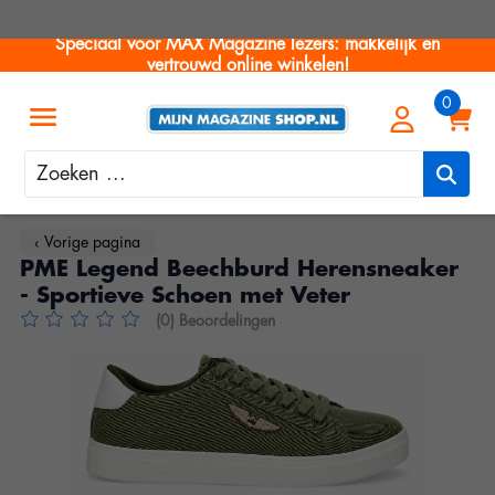
Speciaal voor MAX Magazine lezers: makkelijk en
vertrouwd online winkelen!
Zoeken
‹ Vorige pagina
PME Legend Beechburd Herensneaker
- Sportieve Schoen met Veter
(0) Beoordelingen
De beoordeling van dit product is
0
van de 5