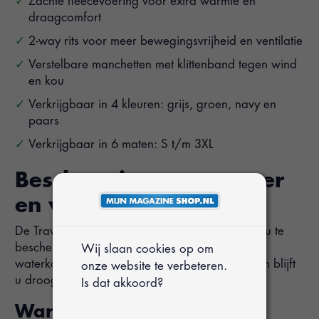
Zachte fleecevoering voor extra warmte en
draagcomfort
2-way rits voor meer bewegingsvrijheid en ventilatie
Verstelbare manchetten met klittenband tegen wind
en kou
Verkrijgbaar in 4 kleuren: grijs, groen, navy en
paars
Verkrijgbaar in 6 maten: S t/m 3XL
Bescherming tegen weer
en wind
De Travelin’ Jack Uvana Lady is ontworpen om u te
beschermen tegen regen en wind. Met een
Wij slaan cookies op om
waterkolom van 5.000 mm en waterdichte ritsen blijft
onze website te verbeteren.
u droog, zelfs tijdens stevige regenbuien.
Is dat akkoord?
Warm en comfortabel