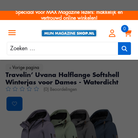
Speciaal voor MAX Magazine lezers: makkelijk en
vertrouwd online winkelen!
Zoeken
‹ Vorige pagina
Travelin’ Uvana Halflange Softshell
Winterjas voor Dames - Waterdicht
(0) Beoordelingen
De beoordeling van dit product is
0
van de 5
Product image slideshow Items