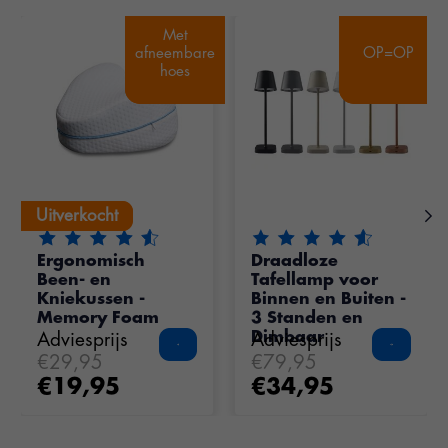
Items van productcarrousel
Met
Met
afneembare
afneembare
OP=OP
OP=OP
hoes
hoes
Uitverkocht
Uitverkocht
De beoordeling van dit product is
De beoordeling van dit pr
4.75
van de 5
Ergonomisch
Draadloze
Been- en
Tafellamp voor
Kniekussen -
Binnen en Buiten -
Memory Foam
3 Standen en
Dimbaar
Adviesprijs
Adviesprijs
€29,95
€79,95
€19,95
€34,95