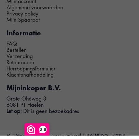
Mijn account
Algemene voorwaarden
Privacy policy
Mijn Spaarpot
Informatie
FAQ
Bestellen
Verzending
Retourneren
Herroepingsformulier
Klachtenafhandeling
Mijninkoper B.V.
Grote Ohéweg 3
6081 PT Haelen
Let op:
Dit is geen bezoekadres
8,6
Mijn Magazine Shop | Mijnmagazineshop.nl | BTW NL857935720B01 |