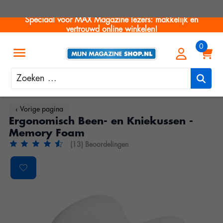
Speciaal voor MAX Magazine lezers: makkelijk en
vertrouwd online winkelen!
Zoeken
‹ Vorige pagina
Ergonomisch Been- en Kniekussen -
Memory Foam
(13) Beoordelingen
De beoordeling van dit product is
4.75
van de 5
Product image slideshow Items