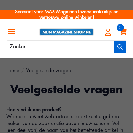
Speciaal voor MAX Magazine lezers: makkelijk en
vertrouwd online winkelen!
Zoeken
Home
/
Veelgestelde vragen
Veelgestelde vragen
Hoe vind ik een product?
Wanneer u weet welk artikel u zoekt kunt u gebruik
maken van de zoekfunctie boven in uw scherm. Vul
(een deel van) de naam van het betreffende artikel in