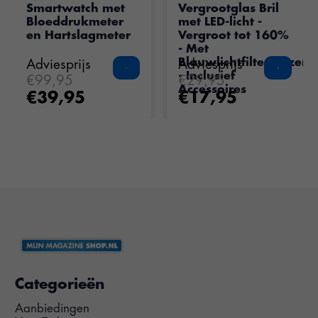
De beoordeling van dit product is
De beoordeling van dit pr
4.5
van de 5
Smartwatch met
Vergrootglas Bril
Bloeddrukmeter
met LED-licht -
en Hartslagmeter
Vergroot tot 160%
- Met
Blauwlichtfilterglazen
Adviesprijs
Adviesprijs
- Inclusief
€99,95
€29,95
Accessoires
€39,95
€17,95
Categorieën
Aanbiedingen