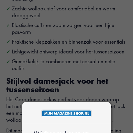
Zachte wollook stof voor comfortabel en warm
draaggevoel
Elastische cuffs en zoom zorgen voor een fijne
pasvorm
Praktische klepzakken en binnenzak voor essentials
Lichtgewicht ontwerp ideaal voor het tussenseizoen
Gemakkelijk te combineren met casual en nette
outfits
Stijlvol damesjack voor het
tussenseizoen
Het Caro damesjack is perfect voor dagen waarop
het net wat frisser is. De bomberjack-stijl geeft het jack
een moderne en sportieve uitstraling, terwijl de
wollook stof zorgt voor een zachte en luxe look.
Dit maakt het jack ideaal voor zowel een wandeling