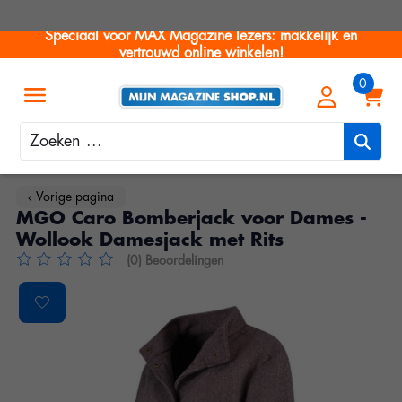
Speciaal voor MAX Magazine lezers: makkelijk en
vertrouwd online winkelen!
Zoeken
‹ Vorige pagina
MGO Caro Bomberjack voor Dames -
Wollook Damesjack met Rits
(0) Beoordelingen
De beoordeling van dit product is
0
van de 5
Product image slideshow Items