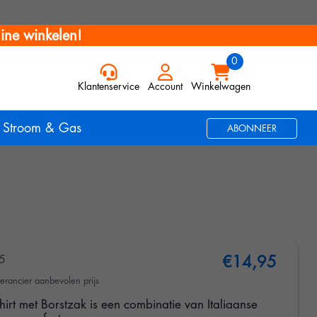
ine winkelen!
Klantenservice
Account
Winkelwagen
Stroom & Gas
ABONNEER
5
€14,95
erancier aanbevolen prijs
irt met Borstzak is een combinatie van Italiaanse