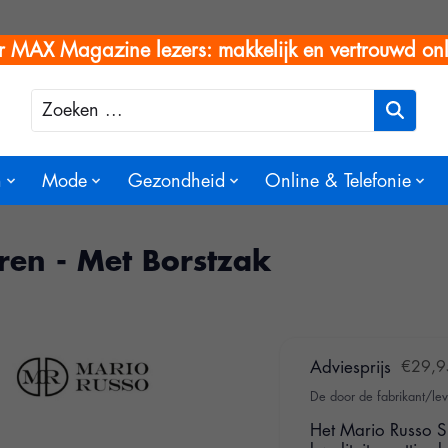
r MAX Magazine lezers: makkelijk en vertrouwd onl
Zoeken
n
Mode
Gezondheid
Online & Telefonie
ren - Met Borstzak
Adviesprijs
€29,9
De door de fabrikant/lev
Het Mario Russo Sh