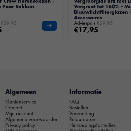
r Crew Herensokken -
Vergrootglas Bril met LE
6 Paar Sokken
Vergroot tot 160% - M
Blauwlichtfilterglazen -
Accessoires
€39,95
Adviesprijs
€29,95
5
€17,95
Algemeen
Informatie
Klantenservice
FAQ
Contact
Bestellen
Mijn account
Verzending
Algemene voorwaarden
Retourneren
Privacy policy
Herroepingsformulier