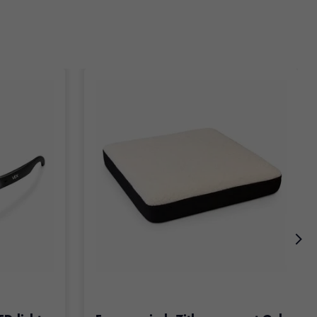
oduct is
5
van de 5