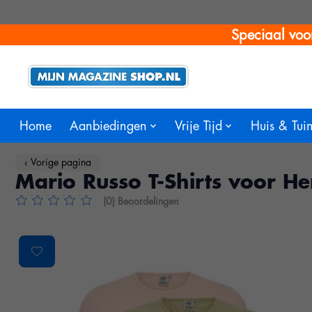
Speciaal voo
Home
Aanbiedingen
Vrije Tijd
Huis & Tui
‹ Vorige pagina
Mario Russo T-Shirts voor He
(0) Beoordelingen
De beoordeling van dit product is
0
van de 5
Product image slideshow Items