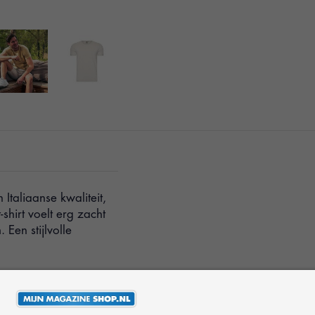
Italiaanse kwaliteit,
shirt voelt erg zacht
Een stijlvolle
en