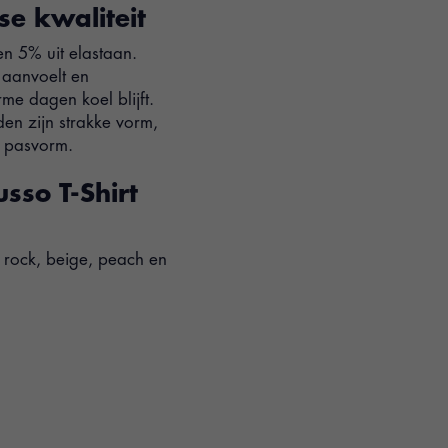
se kwaliteit
n 5% uit elastaan.
 aanvoelt en
rme dagen koel blijft.
en zijn strakke vorm,
e pasvorm.
usso T-Shirt
y rock, beige, peach en