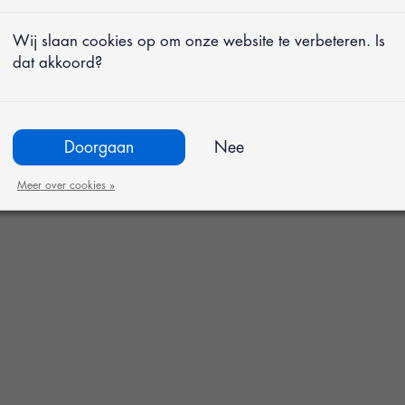
Wij slaan cookies op om onze website te verbeteren. Is
dat akkoord?
Doorgaan
Nee
owel een stijlvolle
legenheden. Kies uit
Meer over cookies »