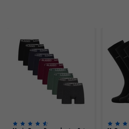
Items van productcarrousel
De beoordeling van dit product is
4.55
van de 5
De beoord