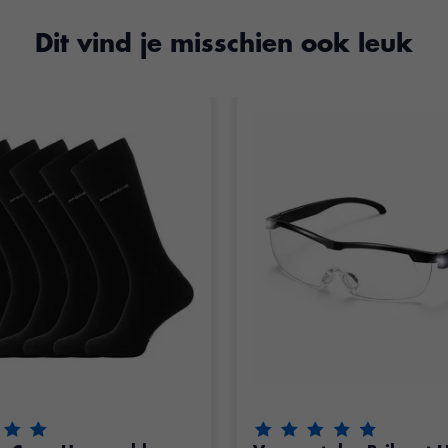
Dit vind je misschien ook leuk
eling van dit product is
5
van de 5
De beoordeling van dit pr