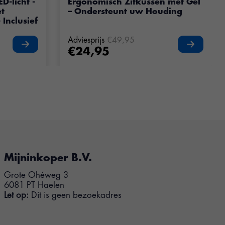
D-licht -
Ergonomisch Zitkussen met Gel
et
– Ondersteunt uw Houding
 Inclusief
Adviesprijs
€49,95
€24,95
Mijninkoper B.V.
Grote Ohéweg 3
6081 PT Haelen
Let op:
Dit is geen bezoekadres