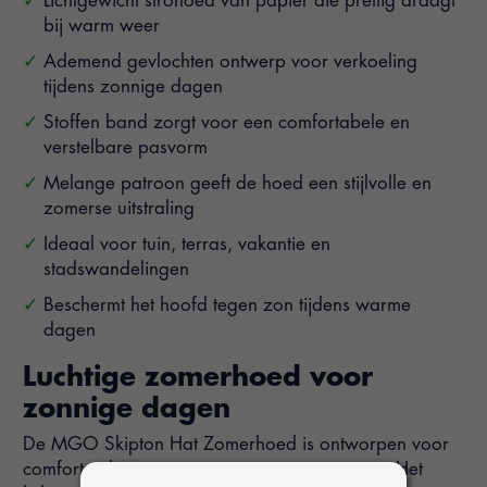
Lichtgewicht strohoed van papier die prettig draagt
bij warm weer
Ademend gevlochten ontwerp voor verkoeling
tijdens zonnige dagen
Stoffen band zorgt voor een comfortabele en
verstelbare pasvorm
Melange patroon geeft de hoed een stijlvolle en
zomerse uitstraling
Ideaal voor tuin, terras, vakantie en
stadswandelingen
Beschermt het hoofd tegen zon tijdens warme
dagen
Luchtige zomerhoed voor
zonnige dagen
De MGO Skipton Hat Zomerhoed is ontworpen voor
comfort tijdens warme en zonnige momenten. Het