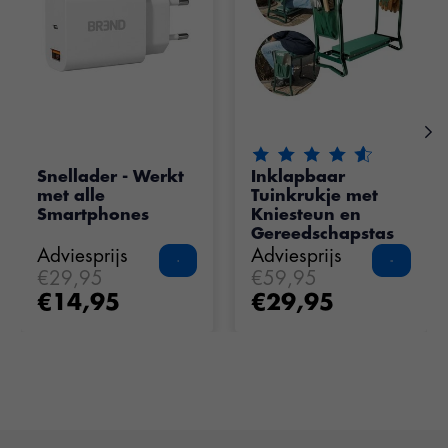
De beoordeling van dit pr
Snellader - Werkt
Inklapbaar
met alle
Tuinkrukje met
Smartphones
Kniesteun en
Gereedschapstas
Adviesprijs
Adviesprijs
€29,95
€59,95
€14,95
€29,95