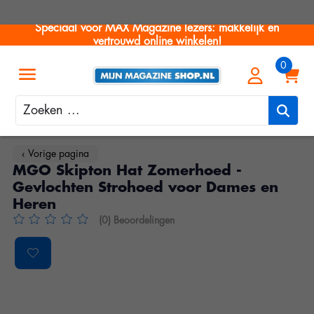
Speciaal voor MAX Magazine lezers: makkelijk en
vertrouwd online winkelen!
Zoeken
‹ Vorige pagina
MGO Skipton Hat Zomerhoed -
Gevlochten Strohoed voor Dames en
Heren
(0) Beoordelingen
De beoordeling van dit product is
0
van de 5
Product image slideshow Items