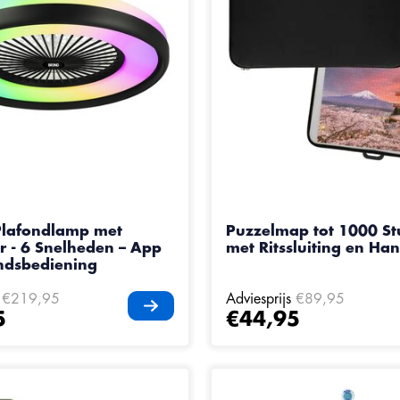
Plafondlamp met
Puzzelmap tot 1000 St
or - 6 Snelheden – App
met Ritssluiting en Ha
ndsbediening
€219,95
Adviesprijs
€89,95
5
€44,95