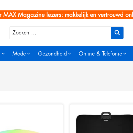
r MAX Magazine lezers: makkelijk en vertrouwd onl
Zoeken
n
Mode
Gezondheid
Online & Telefonie