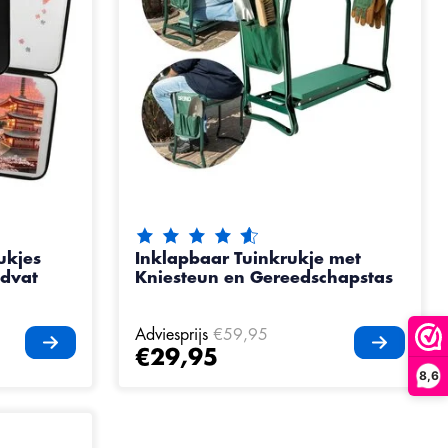
De beoordeling van dit product is
4.7
van
ukjes
Inklapbaar Tuinkrukje met
ndvat
Kniesteun en Gereedschapstas
Adviesprijs
€59,95
€29,95
8,6