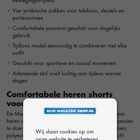
bewegingsvrijheid
Vier praktische zakken voor telefoon, sleutels en
portemonnee
Comfortabele pasvorm geschikt voor dagelijks
gebruik
Tijdloos model eenvoudig te combineren met elke
outfit
Geschikt voor sportieve én casual momenten
Ademende stof voelt luchtig aan tijdens warme
dagen
Comfortabele heren shorts
voor elke dag
De Mario Russo Vittorio shorts zijn ontworpen voor
heren die comfort belangrijk vinden zonder concessies
te doen aan stijl. Dankzij de combinatie van katoen,
Wij slaan cookies op om
polyester en elastaan voelt de stof soepel en zacht
onze website te verbeteren.