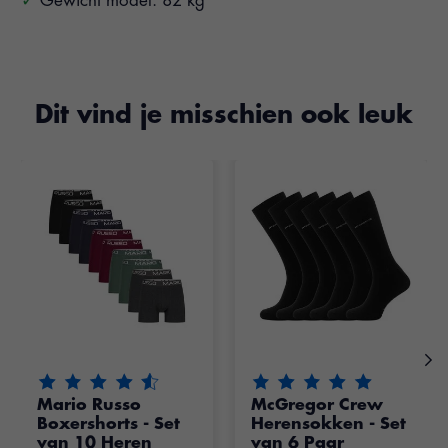
Gewicht model: 82 kg
Dit vind je misschien ook leuk
Items van productcarrousel
De beoordeling van dit product is
De beoordeling van dit pr
4.55
van de 5
Mario Russo
McGregor Crew
Boxershorts - Set
Herensokken - Set
van 10 Heren
van 6 Paar