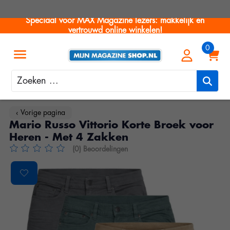
Speciaal voor MAX Magazine lezers: makkelijk en
vertrouwd online winkelen!
Zoeken
‹ Vorige pagina
Mario Russo Vittorio Korte Broek voor
Heren - Met 4 Zakken
(0) Beoordelingen
De beoordeling van dit product is
0
van de 5
Product image slideshow Items