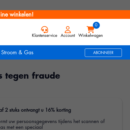
ine winkelen!
Klantenservice
Account
Winkelwagen
Stroom & Gas
ABONNEER
s tegen fraude
f 2 stuks ontvangt u 16% korting
ermt uw persoonsgegevens tijdens het scannen of
as met een speciaal