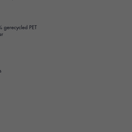
% gerecycled PET
ar
s