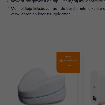
Bewaar desgewenst de bijsluiter in/bij uw identiteitsb
Met het lipje linksboven aan de beschermfolie kunt u
verwijderen en later terugplaatsen
Items van productcarrousel
Met
Met
afneembare
afneembare
hoes
hoes