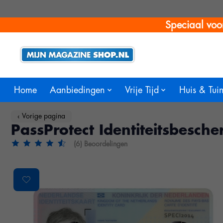
Speciaal voo
Home
Aanbiedingen
Vrije Tijd
Huis & Tui
‹ Vorige pagina
PassProtect Identiteitsbesc
(6) Beoordelingen
De beoordeling van dit product is
4.85
van de 5
Product image slideshow Items