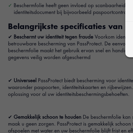
Beschermfolie heeft geen invloed op scanbaarheid v
identiteitsdocument bij bijvoorbeeld paspoortcontrole
Belangrijkste specificaties van d
✔
Beschermt uw identiteit tegen fraude
Voorkom identite
betrouwbare bescherming van PassProtect. De eenvoud
beschermfolie maakt het gebruik ervan snel en handig, te
gegevens veilig worden afgeschermd
✔
Universeel
PassProtect biedt bescherming voor identit
waaronder paspoorten, identiteitskaarten en rijbewijzen. 
oplossing voor al uw identiteitsbeschermingsbehoeften.
✔
Gemakkelijk schoon te houden
De beschermfolie kan 
maak u geen zorgen. PassProtect is gemakkelijk schoon
afspoelen met water en uw beschermfolie blijft frist en ef