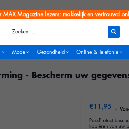
r MAX Magazine lezers: makkelijk en vertrouwd onl
Zoeken
n
Mode
Gezondheid
Online & Telefonie
herming - Bescherm uw gegeven
€11,95
Vana
PassProtect besch
kopiëren van uw p