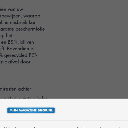
rmen van uw
itsbewijzen, waarop
line misbruik kan
parante beschermfolie
op het
 en BSN, blijven
jft. Bovendien is
0% gerecycled PET-
stic afval door
m)resten achter
ens) zijn niet volledig
al