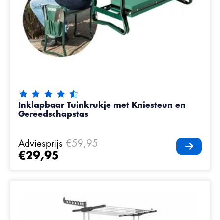
De beoordeling van dit product is
4.7
van de 5
Inklapbaar Tuinkrukje met Kniesteun en
Gereedschapstas
Adviesprijs
€59,95
€29,95