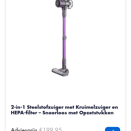
2-in-1 Steelstofzuiger met Kruimelzuiger en
HEPA-filter – Snoerloos met Opzetstukken
Adviesprijs
€199,95