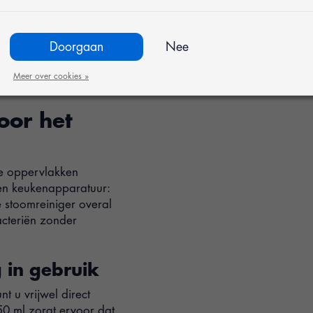
s schoonmaken
en randen
Doorgaan
Nee
ik
Meer over cookies »
ultaat
oor het
de oppervlakken
 en keukenapparatuur:
e stoomreiniger overal
bacteriën zonder
 in gebruik
t u vrijwel direct
0 ml zorgt ervoor dat