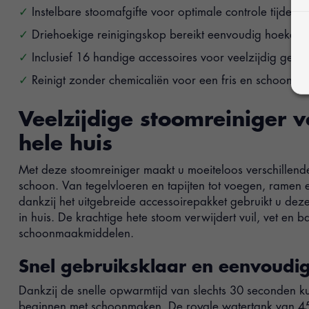
Instelbare stoomafgifte voor optimale controle tijden
Driehoekige reinigingskop bereikt eenvoudig hoeken 
Inclusief 16 handige accessoires voor veelzijdig gebru
Reinigt zonder chemicaliën voor een fris en schoon res
Veelzijdige stoomreiniger v
hele huis
Met deze stoomreiniger maakt u moeiteloos verschillen
schoon. Van tegelvloeren en tapijten tot voegen, ramen
dankzij het uitgebreide accessoirepakket gebruikt u dez
in huis. De krachtige hete stoom verwijdert vuil, vet en 
schoonmaakmiddelen.
Snel gebruiksklaar en eenvoudig
Dankzij de snelle opwarmtijd van slechts 30 seconden kun
beginnen met schoonmaken. De royale watertank van 45