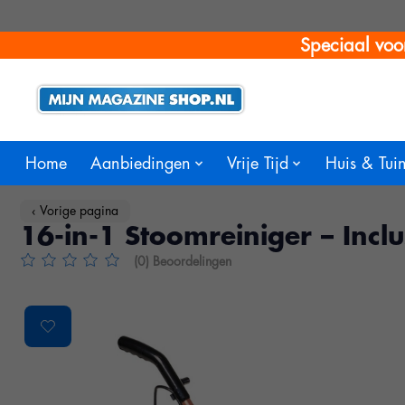
Speciaal voo
Home
Aanbiedingen
Vrije Tijd
Huis & Tui
‹ Vorige pagina
16-in-1 Stoomreiniger – Inclu
(0) Beoordelingen
De beoordeling van dit product is
0
van de 5
Product image slideshow Items