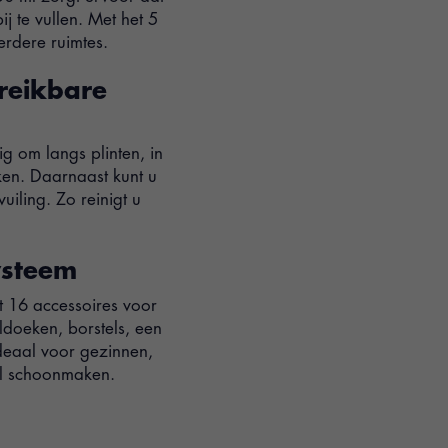
ij te vullen. Met het 5
rdere ruimtes.
ereikbare
g om langs plinten, in
ken. Daarnaast kunt u
iling. Zo reinigt u
ysteem
t 16 accessoires voor
doeken, borstels, een
Ideaal voor gezinnen,
wil schoonmaken.