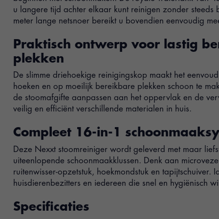
u langere tijd achter elkaar kunt reinigen zonder steeds b
meter lange netsnoer bereikt u bovendien eenvoudig mee
Praktisch ontwerp voor lastig b
plekken
De slimme driehoekige reinigingskop maakt het eenvoudi
hoeken en op moeilijk bereikbare plekken schoon te ma
de stoomafgifte aanpassen aan het oppervlak en de vervu
veilig en efficiënt verschillende materialen in huis.
Compleet 16-in-1 schoonmaaks
Deze Nexxt stoomreiniger wordt geleverd met maar liefs
uiteenlopende schoonmaakklussen. Denk aan microvezel
ruitenwisser-opzetstuk, hoekmondstuk en tapijtschuiver. 
huisdierenbezitters en iedereen die snel en hygiënisch 
Specificaties