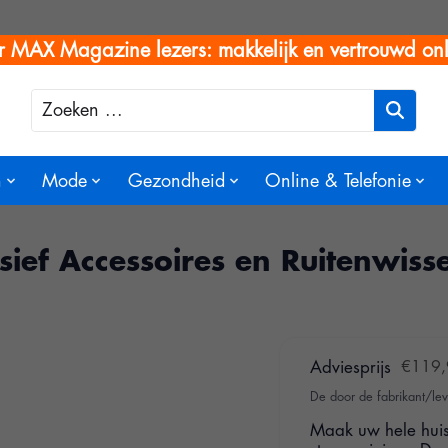
r MAX Magazine lezers: makkelijk en vertrouwd onl
Zoeken
n
Mode
Gezondheid
Online & Telefonie
sief Accessoires en Ruitenwiss
Adviesprijs
€119,
De door de fabrikant/lev
Maak uw hele huis