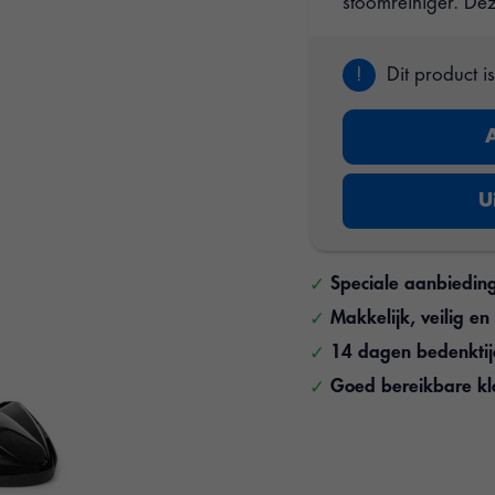
stoomreiniger. De
!
Dit product i
U
Speciale aanbiedin
Makkelijk, veilig e
14 dagen bedenkti
Goed bereikbare kl