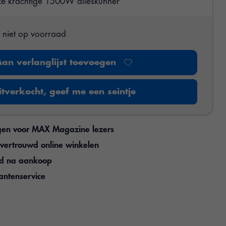
ze krachtige 1500W alleskunner
s niet op voorraad
Aan verlanglijst toevoegen
itverkocht, geef me een seintje
gen voor MAX Magazine lezers
n vertrouwd online winkelen
jd na aankoop
antenservice