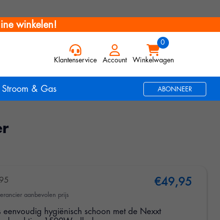
ine winkelen!
Klantenservice
Account
Winkelwagen
Stroom & Gas
ABONNEER
er
95
€49,95
erancier aanbevolen prijs
 eenvoudig hygiënisch schoon met de Nexxt