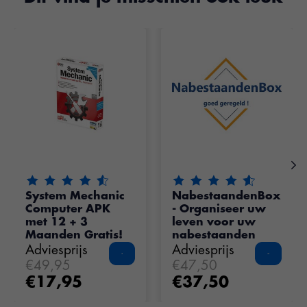
Items van productcarrousel
De beoordeling van dit product is
De beoordeling van dit pr
4.35
van de 5
System Mechanic
NabestaandenBox
Computer APK
- Organiseer uw
met 12 + 3
leven voor uw
Maanden Gratis!
nabestaanden
Adviesprijs
Adviesprijs
€49,95
€47,50
€17,95
€37,50