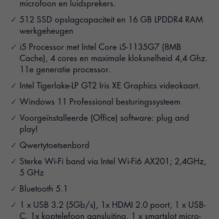
microfoon en luidsprekers.
512 SSD opslagcapaciteit en 16 GB LPDDR4 RAM
werkgeheugen
i5 Processor met Intel Core i5-1135G7 (8MB
Cache), 4 cores en maximale kloksnelheid 4,4 Ghz.
11e generatie processor.
Intel Tigerlake-LP GT2 Iris XE Graphics videokaart.
Windows 11 Professional besturingssysteem
Voorgeïnstalleerde (Office) software: plug and
play!
Qwertytoetsenbord
Sterke Wi-Fi band via Intel Wi-Fi6 AX201; 2,4GHz,
5 GHz
Bluetooth 5.1
1 x USB 3.2 (5Gb/s), 1x HDMI 2.0 poort, 1 x USB-
C, 1x koptelefoon aansluiting, 1 x smartslot micro-