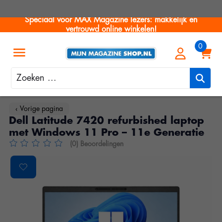
Speciaal voor MAX Magazine lezers: makkelijk en
vertrouwd online winkelen!
Zoeken
‹ Vorige pagina
Dell Latitude 7420 refurbished laptop
met Windows 11 Pro – 11e Generatie
(0) Beoordelingen
De beoordeling van dit product is
0
van de 5
Product image slideshow Items