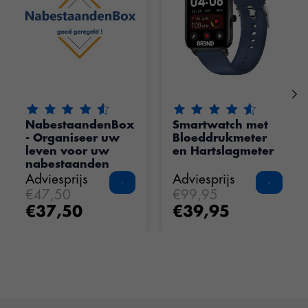
De beoordeling van dit product is
De beoordeling van dit pr
4.85
van de 5
NabestaandenBox
Smartwatch met
- Organiseer uw
Bloeddrukmeter
leven voor uw
en Hartslagmeter
nabestaanden
Adviesprijs
Adviesprijs
€47,50
€99,95
€37,50
€39,95