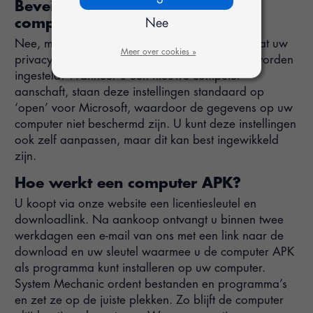
Beveiligt System Mechanic mijn
computer ook tegen hackers?
Nee
Nee, maar het programma zorgt er wél voor dat uw
Meer over cookies »
privacy-instellingen in Windows veilig kunnen worden
ingesteld. Wanneer u een nieuwe computer
aanschaft, staan deze instellingen standaard op
‘open’ voor Microsoft, waardoor de gegevens op uw
computer niet beschermd zijn. U kunt deze instellingen
ook zelf aanpassen, maar dit kan best ingewikkeld
zijn.
Hoe werkt een computer APK?
U koopt via onze website een licentiesleutel en
downloadlink. Na aankoop ontvangt u binnen twee
werkdagen een e-mail van ons met een link naar de
download en uw sleutel waarmee u de computer APK
als programma kunt installeren op uw computer.
System Mechanic ordent bestanden en programma’s
en zet ze op de juiste plekken. Zo blijft de computer