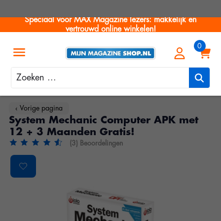
Speciaal voor MAX Magazine lezers: makkelijk en
vertrouwd online winkelen!
Zoeken
‹ Vorige pagina
System Mechanic Computer APK met
12 + 3 Maanden Gratis!
(3) Beoordelingen
De beoordeling van dit product is
4.35
van de 5
Product image slideshow Items