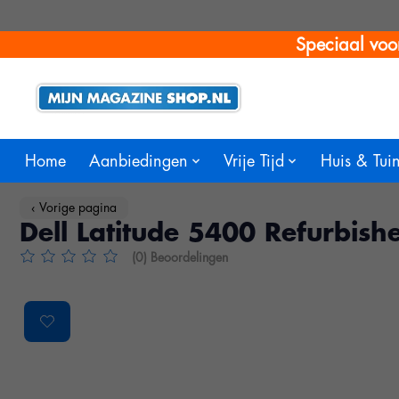
Speciaal voo
Home
Aanbiedingen
Vrije Tijd
Huis & Tui
‹ Vorige pagina
Dell Latitude 5400 Refurbis
(0) Beoordelingen
De beoordeling van dit product is
0
van de 5
Product image slideshow Items