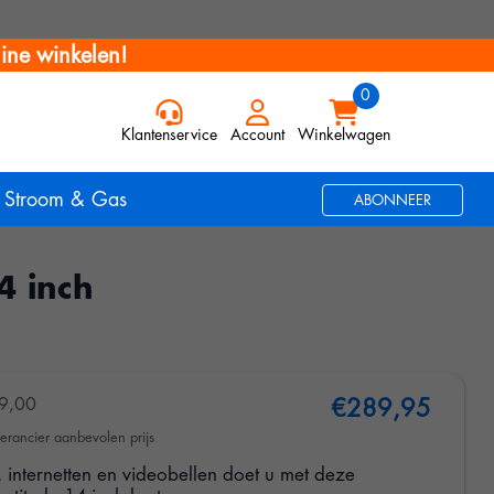
ine winkelen!
Klantenservice
Account
Winkelwagen
Stroom & Gas
ABONNEER
4 inch
9,00
€289,95
erancier aanbevolen prijs
internetten en videobellen doet u met deze