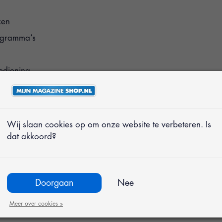
ken
ogramma’s
ediening
n garantie
laptop voor
Wij slaan cookies op om onze website te verbeteren. Is
dat akkoord?
oor iedereen die
en, administratie
telijke 14 inch Full
Doorgaan
Nee
nten. Het formaat is
ot genoeg om rustig op
Meer over cookies »