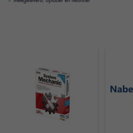
Meegeleverd: oplader en netsnoer
Items van productcarrousel