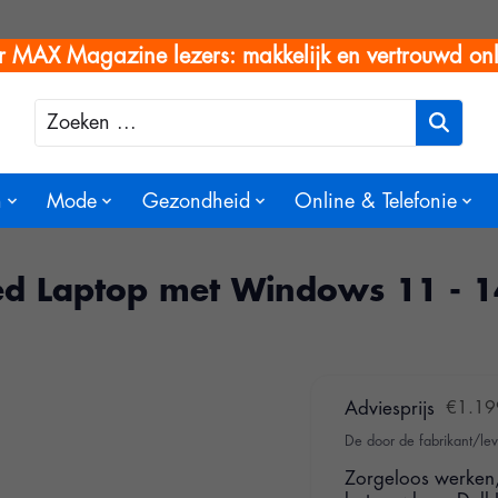
r MAX Magazine lezers: makkelijk en vertrouwd onl
Zoeken
n
Mode
Gezondheid
Online & Telefonie
hed Laptop met Windows 11 - 1
Adviesprijs
€1.19
De door de fabrikant/lev
Zorgeloos werken, 