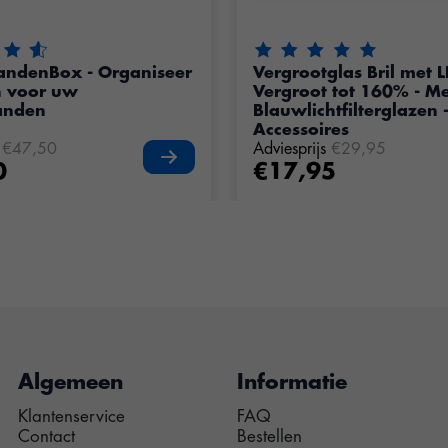
eling van dit product is
4.85
van de 5
De beoordeling van dit pr
andenBox - Organiseer
Vergrootglas Bril met LE
n voor uw
Vergroot tot 160% - M
anden
Blauwlichtfilterglazen -
Accessoires
€47,50
Adviesprijs
€29,95
0
€17,95
Algemeen
Informatie
Klantenservice
FAQ
Contact
Bestellen