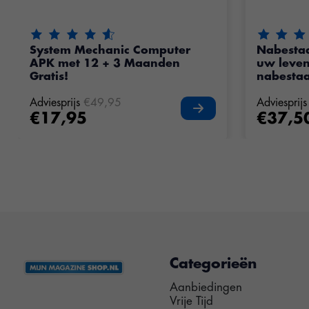
De beoordeling van dit product is
4.35
van de 5
De beoord
System Mechanic Computer
Nabesta
APK met 12 + 3 Maanden
uw leve
Gratis!
nabesta
Adviesprijs
€49,95
Adviesprijs
€17,95
€37,5
Categorieën
Aanbiedingen
Vrije Tijd