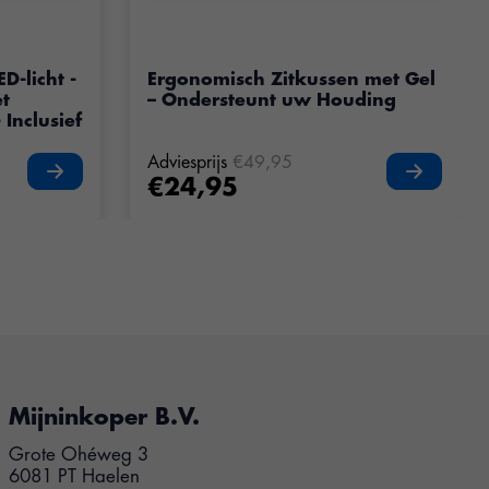
oduct is
5
van de 5
D-licht -
Ergonomisch Zitkussen met Gel
et
– Ondersteunt uw Houding
 Inclusief
Adviesprijs
€49,95
€24,95
Mijninkoper B.V.
Grote Ohéweg 3
6081 PT Haelen