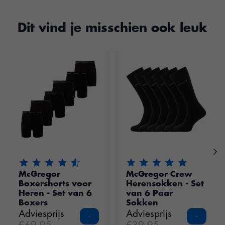
Dit vind je misschien ook leuk
Items van productcarrousel
De beoordeling van dit product is
De beoordeling van dit pr
4.35
van de 5
McGregor
McGregor Crew
Boxershorts voor
Herensokken - Set
Heren - Set van 6
van 6 Paar
Boxers
Sokken
Adviesprijs
Adviesprijs