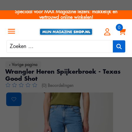
Speciaal voor MAX Magazine lezers: makkelijk en
vertrouwd online winkelen!
Zoeken
‹ Vorige pagina
Wrangler Heren Spijkerbroek - Texas
Good Shot
(0) Beoordelingen
De beoordeling van dit product is
0
van de 5
Product image slideshow Items