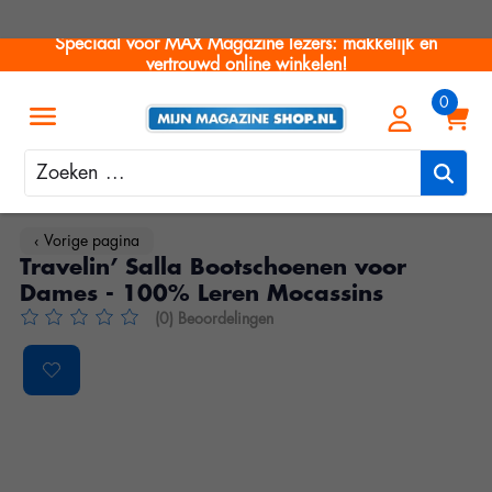
Speciaal voor MAX Magazine lezers: makkelijk en
vertrouwd online winkelen!
Zoeken
‹ Vorige pagina
Travelin’ Salla Bootschoenen voor
Dames - 100% Leren Mocassins
(0) Beoordelingen
De beoordeling van dit product is
0
van de 5
Product image slideshow Items