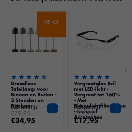
Items van productcarrousel
OP=OP
OP=OP
De beoordeling van dit product is
De beoordeling van dit pr
4.75
van de 5
Draadloze
Vergrootglas Bril
Tafellamp voor
met LED-licht -
Binnen en Buiten -
Vergroot tot 160%
3 Standen en
- Met
Dimbaar
Blauwlichtfilterglazen
Adviesprijs
Adviesprijs
- Inclusief
€79,95
€29,95
Accessoires
€34,95
€17,95