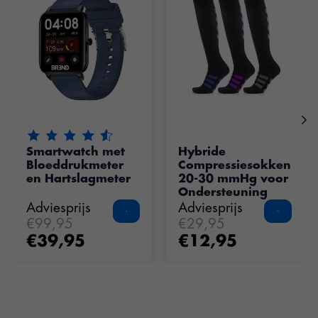
De beoordeling van dit product is
4.5
van de 5
Smartwatch met
Hybride
Bloeddrukmeter
Compressiesokken
en Hartslagmeter
20-30 mmHg voor
Ondersteuning
Adviesprijs
Adviesprijs
€99,95
€29,95
€39,95
€12,95