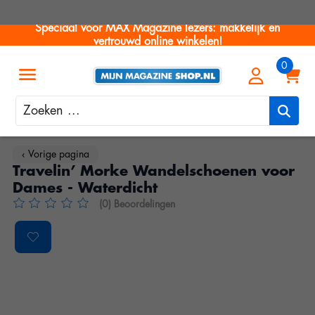
Speciaal voor MAX Magazine lezers: makkelijk en
vertrouwd online winkelen!
Zoeken
‹ Vorige pagina
Travelin’ Morke Wandelschoenen voor
Dames - Waterdicht
(0) Beoordelingen
De beoordeling van dit product is
0
van de 5
Product image slideshow Items