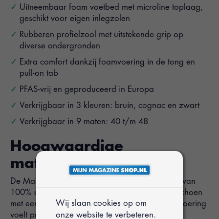
Uitneembaar foam voetbed met microline toplaag,
geschikt voor eigen inlegzolen
Rubberen profielzool met uitstekende grip op
diverse ondergronden
Extra comfort dankzij foamvoering in de tong en
pull-on tab
PFAS-vrij en geproduceerd in Europa
Verkrijgbaar in 3 kleuren: bruin, cognac en zwart
Verkrijgbaar in 9 maten: 40 t/m 48
Hoogwaardige
materialen
De Malling herenboot van Travelin’ is gemaakt van
100% echt leer. Dit zorgt voor een duurzame schoen
Wij slaan cookies op om
met een stoere uitstraling. De zachte microline-voering
onze website te verbeteren.
voelt prettig aan, is ademend en sneldrogend,