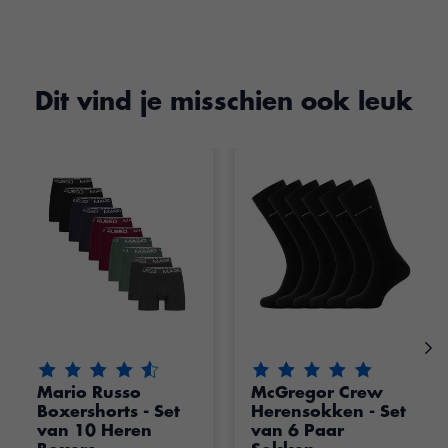
Dit vind je misschien ook leuk
Items van productcarrousel
De beoordeling van dit product is
De beoordeling van dit pr
4.55
van de 5
Mario Russo
McGregor Crew
Boxershorts - Set
Herensokken - Set
van 10 Heren
van 6 Paar