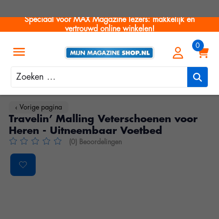
Speciaal voor MAX Magazine lezers: makkelijk en
vertrouwd online winkelen!
Zoeken
‹ Vorige pagina
Travelin’ Malling Veterschoenen voor
Heren - Uitneembaar Voetbed
(0) Beoordelingen
De beoordeling van dit product is
0
van de 5
Product image slideshow Items