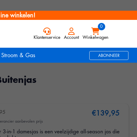
ine winkelen!
Klantenservice
Account
Winkelwagen
Stroom & Gas
ABONNEER
Buitenjas
95
€139,95
erancier aanbevolen prijs
 3-in-1 damesjas is een veelzijdige all-season jas die