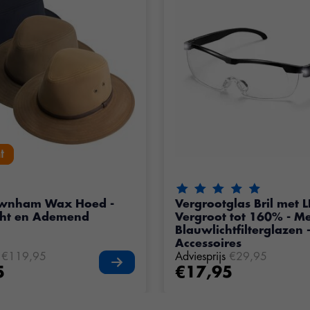
t
t
De beoordeling van dit pr
wnham Wax Hoed -
Vergrootglas Bril met LE
cht en Ademend
Vergroot tot 160% - M
Blauwlichtfilterglazen -
Accessoires
€119,95
Adviesprijs
€29,95
5
€17,95