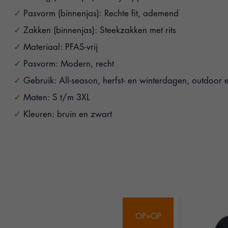
Pasvorm (binnenjas): Rechte fit, ademend
Zakken (binnenjas): Steekzakken met rits
Materiaal: PFAS-vrij
Pasvorm: Modern, recht
Gebruik: All-season, herfst- en winterdagen, outdoor 
Maten: S t/m 3XL
Kleuren: bruin en zwart
Items van productcarrousel
OP=OP
OP=OP