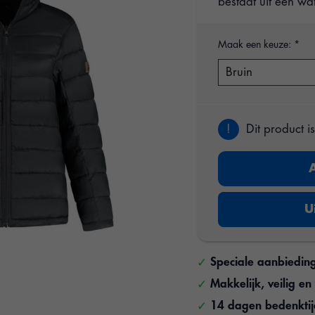
bestaat uit een wa
Maak een keuze:
*
!
Dit product i
U
Speciale aanbiedin
Makkelijk, veilig e
14 dagen bedenkti