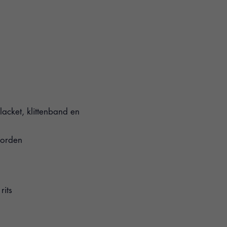
lacket, klittenband en
oorden
rits