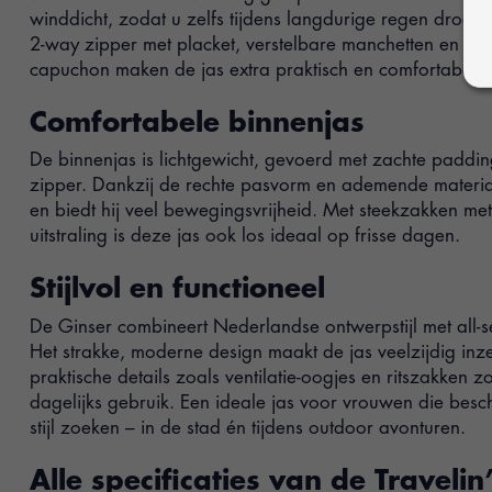
winddicht, zodat u zelfs tijdens langdurige regen droog bl
2-way zipper met placket, verstelbare manchetten en e
capuchon maken de jas extra praktisch en comfortabel.
Comfortabele binnenjas
De binnenjas is lichtgewicht, gevoerd met zachte paddi
zipper. Dankzij de rechte pasvorm en ademende material
en biedt hij veel bewegingsvrijheid. Met steekzakken me
uitstraling is deze jas ook los ideaal op frisse dagen.
Stijlvol en functioneel
De Ginser combineert Nederlandse ontwerpstijl met all-se
Het strakke, moderne design maakt de jas veelzijdig inze
praktische details zoals ventilatie-oogjes en ritszakken 
dagelijks gebruik. Een ideale jas voor vrouwen die besc
stijl zoeken – in de stad én tijdens outdoor avonturen.
Alle specificaties van de Travelin