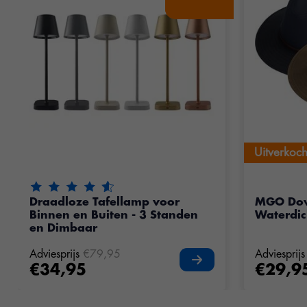
Uitverkoch
Uitverkoch
De beoordeling van dit product is
4.75
van de 5
Draadloze Tafellamp voor
MGO Do
Binnen en Buiten - 3 Standen
Waterdi
en Dimbaar
Adviesprijs
€79,95
Adviesprijs
€34,95
€29,9