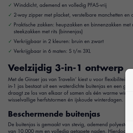
Winddicht, ademend en volledig PFAS-vrij
2-way zipper met placket, verstelbare manchetten e
Praktische zakken: heupzakken en binnenzakken met rit
steekzakken met rits (binnenjas)
Verkrijgbaar in 2 kleuren: bruin en zwart
Verkrijgbaar in 6 maten: S t/m 3XL
Veelzijdig 3-in-1 ontwerp
Met de Ginser jas van Travelin’ kiest u voor flexibiliteit i
in-1 jas bestaat uit een waterdichte buitenjas en een ge
draagt ze los van elkaar of samen als één warme winter
wisselvallige herfststormen én ijskoude winterdagen.
Beschermende buitenjas
De buitenjas is gemaakt van stevig, ademend polyester
van 10.000 mm en volledig getapete naden. Hierdoor is 