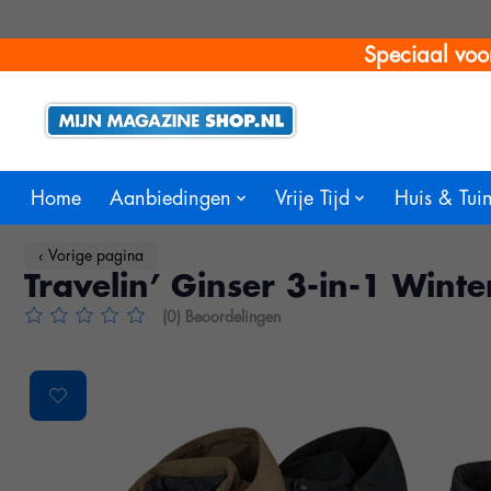
Speciaal voo
Home
Aanbiedingen
Vrije Tijd
Huis & Tui
‹ Vorige pagina
Travelin’ Ginser 3-in-1 Wint
(0) Beoordelingen
De beoordeling van dit product is
0
van de 5
Product image slideshow Items