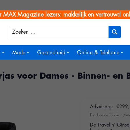
r MAX Magazine lezers: makkelijk en vertrouwd onl
Zoeken
n
Mode
Gezondheid
Online & Telefonie
erjas voor Dames - Binnen- en 
Adviesprijs
€299,
De door de fabrikant/lev
De Travelin’ Ginser