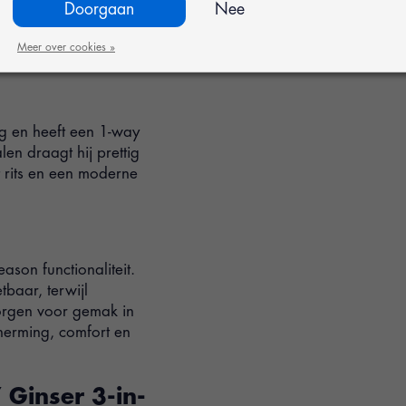
Doorgaan
Nee
ijft. Details zoals de
en afneembare
Meer over cookies »
ng en heeft een 1-way
en draagt hij prettig
t rits en een moderne
ason functionaliteit.
tbaar, terwijl
zorgen voor gemak in
herming, comfort en
’ Ginser 3-in-