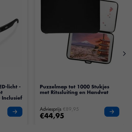
oduct is
5
van de 5
D-licht -
Puzzelmap tot 1000 Stukjes
et
met Ritssluiting en Handvat
 Inclusief
Adviesprijs
€89,95
€44,95