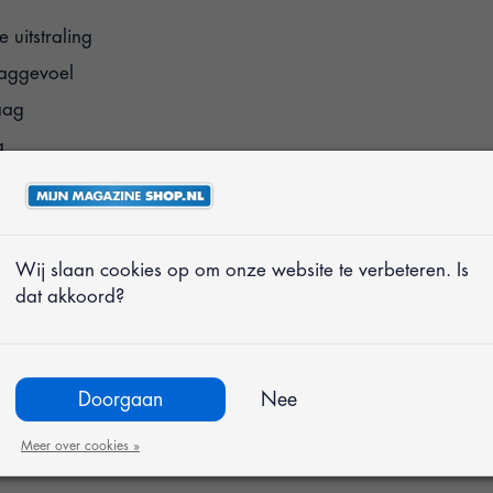
 uitstraling
aaggevoel
aag
g
pen
al comfort
Wij slaan cookies op om onze website te verbeteren. Is
dat akkoord?
g van een bootschoen
enwerk geeft de
combineren is met
Doorgaan
Nee
rm is deze
Meer over cookies »
ing of een ontspannen