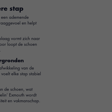
re stap
an een ademende
draaggevoel en helpt
plaag vormt zich naar
oor loopt de schoen
.
ergronden
 afwikkeling van de
voelt elke stap stabiel
van de schoen, wat
velin’ Exmouth wordt
iteit en vakmanschap.