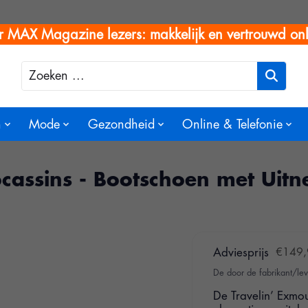
r MAX Magazine lezers: makkelijk en vertrouwd onl
Zoeken
n
Mode
Gezondheid
Online & Telefonie
cassins - Bootschoen met Uit
Adviesprijs
€149,
De door de fabrikant/lev
De Travelin’ Exmou