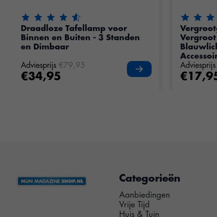
De beoordeling van dit product is
4.75
van de 5
De beoord
Draadloze Tafellamp voor
Vergrootg
Binnen en Buiten - 3 Standen
Vergroot
en Dimbaar
Blauwlich
Accessoi
Adviesprijs
€79,95
Adviesprijs
€34,95
€17,9
Categorieën
Aanbiedingen
Vrije Tijd
Huis & Tuin