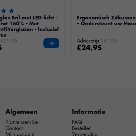
eling van dit product is
5
van de 5
las Bril met LED-licht -
Ergonomisch Zitkussen
 tot 160% - Met
– Ondersteunt uw Hou
tfilterglazen - Inclusief
res
€29,95
Adviesprijs
€49,95
5
€24,95
Algemeen
Informatie
Klantenservice
FAQ
Contact
Bestellen
Mijn account
Verzending