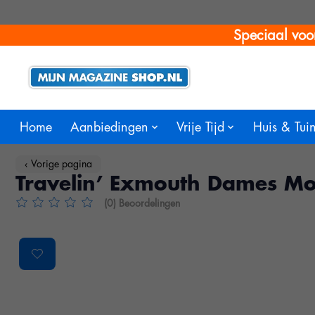
Speciaal voo
Home
Aanbiedingen
Vrije Tijd
Huis & Tui
‹ Vorige pagina
Travelin’ Exmouth Dames Mo
(0) Beoordelingen
De beoordeling van dit product is
0
van de 5
Product image slideshow Items