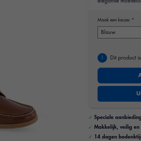
elegantie moeitel
Maak een keuze:
*
!
Dit product i
U
Speciale aanbiedin
Makkelijk, veilig e
14 dagen bedenkti