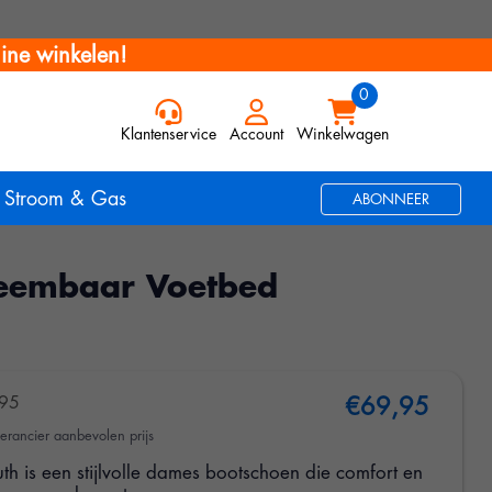
ine winkelen!
Klantenservice
Account
Winkelwagen
Stroom & Gas
ABONNEER
neembaar Voetbed
95
€69,95
erancier aanbevolen prijs
th is een stijlvolle dames bootschoen die comfort en