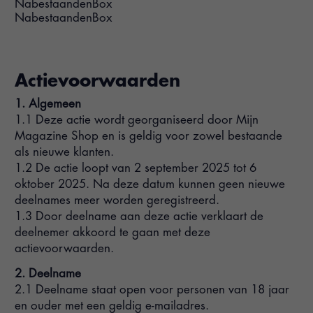
NabestaandenBox
NabestaandenBox
Actievoorwaarden
1. Algemeen
1.1 Deze actie wordt georganiseerd door Mijn
Magazine Shop en is geldig voor zowel bestaande
als nieuwe klanten.
1.2 De actie loopt van 2 september 2025 tot 6
oktober 2025. Na deze datum kunnen geen nieuwe
deelnames meer worden geregistreerd.
1.3 Door deelname aan deze actie verklaart de
deelnemer akkoord te gaan met deze
actievoorwaarden.
2. Deelname
2.1 Deelname staat open voor personen van 18 jaar
en ouder met een geldig e-mailadres.