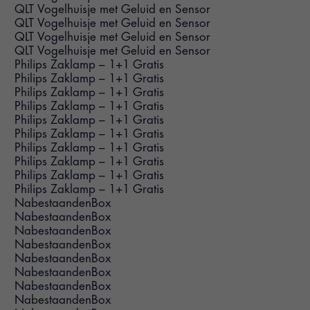
QLT Vogelhuisje met Geluid en Sensor
QLT Vogelhuisje met Geluid en Sensor
QLT Vogelhuisje met Geluid en Sensor
QLT Vogelhuisje met Geluid en Sensor
Philips Zaklamp – 1+1 Gratis
Philips Zaklamp – 1+1 Gratis
Philips Zaklamp – 1+1 Gratis
Philips Zaklamp – 1+1 Gratis
Philips Zaklamp – 1+1 Gratis
Philips Zaklamp – 1+1 Gratis
Philips Zaklamp – 1+1 Gratis
Philips Zaklamp – 1+1 Gratis
Philips Zaklamp – 1+1 Gratis
Philips Zaklamp – 1+1 Gratis
NabestaandenBox
NabestaandenBox
NabestaandenBox
NabestaandenBox
NabestaandenBox
NabestaandenBox
NabestaandenBox
NabestaandenBox