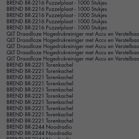
BREND BR-2216 Puzzelplaat - 1000 Stukjes
BREND BR-2216 Puzzelplaat - 1000 Stukjes
BREND BR-2216 Puzzelplaat - 1000 Stukjes
BREND BR-2216 Puzzelplaat - 1000 Stukjes
BREND BR-2216 Puzzelplaat - 1000 Stukjes
QLT Draadloze Hogedrukreiniger met Accu en Verstelba
QLT Draadloze Hogedrukreiniger met Accu en Verstelba
QLT Draadloze Hogedrukreiniger met Accu en Verstelba
QLT Draadloze Hogedrukreiniger met Accu en Verstelba
QLT Draadloze Hogedrukreiniger met Accu en Verstelba
BREND BR-2221 Torenkachel
BREND BR-2221 Torenkachel
BREND BR-2221 Torenkachel
BREND BR-2221 Torenkachel
BREND BR-2221 Torenkachel
BREND BR-2221 Torenkachel
BREND BR-2221 Torenkachel
BREND BR-2221 Torenkachel
BREND BR-2221 Torenkachel
BREND BR-2221 Torenkachel
BREND BR-2244 Noodradio
BREND BR-2244 Noodradio