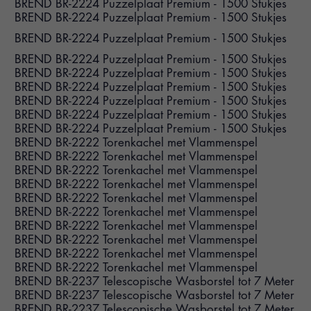
BREND BR-2224 Puzzelplaat Premium - 1500 Stukjes
BREND BR-2224 Puzzelplaat Premium - 1500 Stukjes
BREND BR-2224 Puzzelplaat Premium - 1500 Stukjes
BREND BR-2224 Puzzelplaat Premium - 1500 Stukjes
BREND BR-2224 Puzzelplaat Premium - 1500 Stukjes
BREND BR-2224 Puzzelplaat Premium - 1500 Stukjes
BREND BR-2224 Puzzelplaat Premium - 1500 Stukjes
BREND BR-2224 Puzzelplaat Premium - 1500 Stukjes
BREND BR-2224 Puzzelplaat Premium - 1500 Stukjes
BREND BR-2222 Torenkachel met Vlammenspel
BREND BR-2222 Torenkachel met Vlammenspel
BREND BR-2222 Torenkachel met Vlammenspel
BREND BR-2222 Torenkachel met Vlammenspel
BREND BR-2222 Torenkachel met Vlammenspel
BREND BR-2222 Torenkachel met Vlammenspel
BREND BR-2222 Torenkachel met Vlammenspel
BREND BR-2222 Torenkachel met Vlammenspel
BREND BR-2222 Torenkachel met Vlammenspel
BREND BR-2222 Torenkachel met Vlammenspel
BREND BR-2237 Telescopische Wasborstel tot 7 Meter
BREND BR-2237 Telescopische Wasborstel tot 7 Meter
BREND BR-2237 Telescopische Wasborstel tot 7 Meter