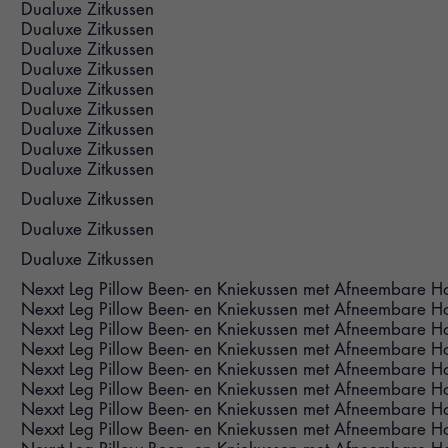
Dualuxe Zitkussen
Dualuxe Zitkussen
Dualuxe Zitkussen
Dualuxe Zitkussen
Dualuxe Zitkussen
Dualuxe Zitkussen
Dualuxe Zitkussen
Dualuxe Zitkussen
Dualuxe Zitkussen
Dualuxe Zitkussen
Dualuxe Zitkussen
Dualuxe Zitkussen
Nexxt Leg Pillow Been- en Kniekussen met Afneembare 
Nexxt Leg Pillow Been- en Kniekussen met Afneembare 
Nexxt Leg Pillow Been- en Kniekussen met Afneembare 
Nexxt Leg Pillow Been- en Kniekussen met Afneembare 
Nexxt Leg Pillow Been- en Kniekussen met Afneembare 
Nexxt Leg Pillow Been- en Kniekussen met Afneembare 
Nexxt Leg Pillow Been- en Kniekussen met Afneembare 
Nexxt Leg Pillow Been- en Kniekussen met Afneembare 