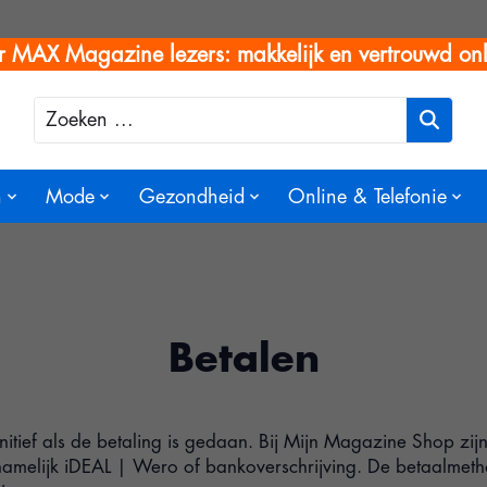
r MAX Magazine lezers: makkelijk en vertrouwd onl
Zoeken
n
Mode
Gezondheid
Online & Telefonie
Betalen
finitief als de betaling is gedaan. Bij Mijn Magazine Shop zi
namelijk iDEAL | Wero of bankoverschrijving. De betaalmethod