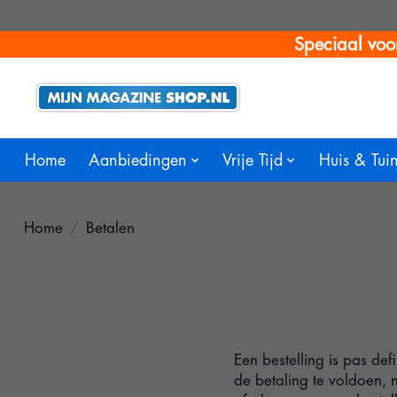
Speciaal voo
Home
Aanbiedingen
Vrije Tijd
Huis & Tui
Home
/
Betalen
Een bestelling is pas de
de betaling te voldoen, 