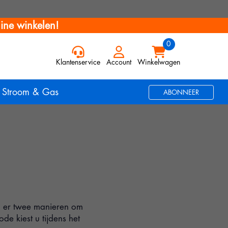
ine winkelen!
Klantenservice
Account
Winkelwagen
Stroom & Gas
ABONNEER
jn er twee manieren om
e kiest u tijdens het