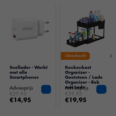
Items van productcarrousel
Uitverkocht
Uitverkocht
Snellader - Werkt
Keukenkast
met alle
Organizer -
Smartphones
Gootsteen / Lade
Organizer - Rek
met Lade
Adviesprijs
Adviesprijs
€29,95
€39,95
€14,95
€19,95