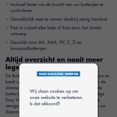
Inclusief tester om de kracht van uw batterijen te
controleren
Gemakkelijk mee te nemen dankzij stevig handvat
Past in vrijwel elke lade of kast door het slanke
ontwerp
Geschikt voor AA, AAA, 9V, C, D en
knoopcelbatterijen
Altijd overzicht en nooit meer
lege batterijen
De Battery Daddy is een dubbelzijdige opbergbox en
biedt ruimte aan maar liefst 180 batterijen. Door de
slimme indeling vindt u in een oogopslag de juiste
Wij slaan cookies op om
batterij, zonder te hoeven zoeken. De doorzichtige
onze website te verbeteren.
Easy View-deksel zorgt voor overzicht, terwijl de
Is dat akkoord?
stevige behuizing ongewenst contact voorkomt – en
daarmee het onnodig leeglopen van batterijen.