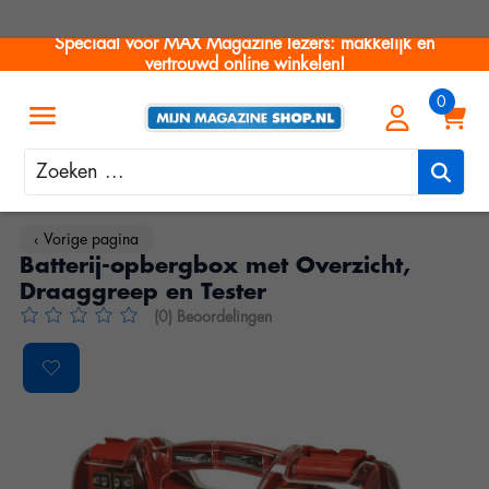
Speciaal voor MAX Magazine lezers: makkelijk en
vertrouwd online winkelen!
Zoeken
‹ Vorige pagina
Batterij-opbergbox met Overzicht,
Draaggreep en Tester
(0) Beoordelingen
De beoordeling van dit product is
0
van de 5
Product image slideshow Items