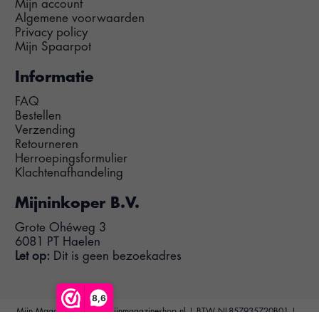
Mijn account
Algemene voorwaarden
Privacy policy
Mijn Spaarpot
Informatie
FAQ
Bestellen
Verzending
Retourneren
Herroepingsformulier
Klachtenafhandeling
Mijninkoper B.V.
Grote Ohéweg 3
6081 PT Haelen
Let op:
Dit is geen bezoekadres
8,6
Mijn Magazine Shop | Mijnmagazineshop.nl | BTW NL857935720B01 |