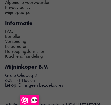
Algemene voorwaarden
Privacy policy
Mijn Spaarpot
Informatie
FAQ
Bestellen
Verzending
Retourneren
Herroepingsformulier
Klachtenafhandeling
Mijninkoper B.V.
Grote Ohéweg 3
6081 PT Haelen
Let op:
Dit is geen bezoekadres
8,6
Mijn Magazine Shop | Mijnmagazineshop.nl | BTW NL857935720B01 |
KvK 69602328