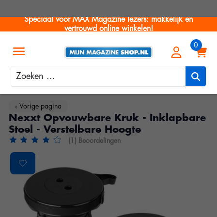
Speciaal voor MAX Magazine lezers: makkelijk en
vertrouwd online winkelen!
Zoeken
‹ Vorige pagina
Nexxt Opvouwbare Kruk - Inklapbare
Stoel - Verstelbare Hoogte
(1) Beoordelingen
De beoordeling van dit product is
4
van de 5
Product image slideshow Items