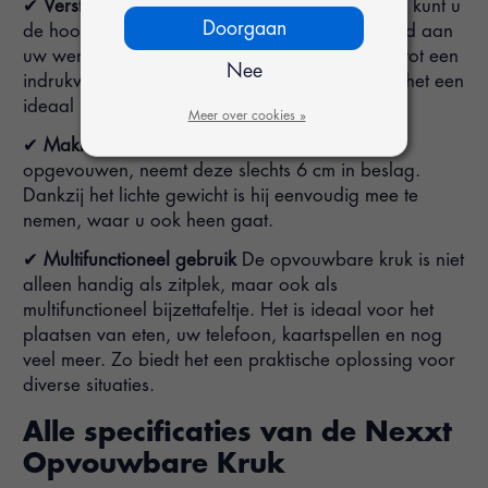
✔
Verstelbare hoogte
Met de opvouwbare kruk kunt u
Doorgaan
de hoogte aanpassen, zodat het zitcomfort altijd aan
uw wensen voldoet. U kunt de stoel uitklappen tot een
Nee
indrukwekkende hoogte van 45 cm, waardoor het een
ideaal krukje is voor onderweg!
Meer over cookies »
✔
Makkelijk mee te nemen
Wanneer de kruk is
opgevouwen, neemt deze slechts 6 cm in beslag.
Dankzij het lichte gewicht is hij eenvoudig mee te
nemen, waar u ook heen gaat.
✔
Multifunctioneel gebruik
De opvouwbare kruk is niet
alleen handig als zitplek, maar ook als
multifunctioneel bijzettafeltje. Het is ideaal voor het
plaatsen van eten, uw telefoon, kaartspellen en nog
veel meer. Zo biedt het een praktische oplossing voor
diverse situaties.
Alle specificaties van de Nexxt
Opvouwbare Kruk