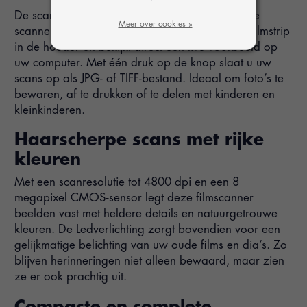
De scanner is ontworpen voor gemak. U sluit de
Meer over cookies »
scanner simpel aan via USB, plaatst de dia of filmstrip
in de houder en bekijkt direct een live voorbeeld op
uw computer. Met één druk op de knop slaat u uw
scans op als JPG- of TIFF-bestand. Ideaal om foto’s te
bewaren, af te drukken of te delen met kinderen en
kleinkinderen.
Haarscherpe scans met rijke
kleuren
Met een scanresolutie tot 4800 dpi en een 8
megapixel CMOS-sensor legt deze filmscanner
beelden vast met heldere details en natuurgetrouwe
kleuren. De Ledverlichting zorgt bovendien voor een
gelijkmatige belichting van uw oude films en dia’s. Zo
blijven herinneringen niet alleen bewaard, maar zien
ze er ook prachtig uit.
Compacte en complete