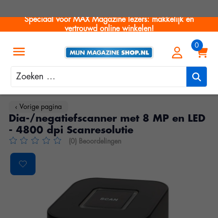
Speciaal voor MAX Magazine lezers: makkelijk en
vertrouwd online winkelen!
Zoeken
‹ Vorige pagina
Dia-/negatiefscanner met 8 MP en LED
- 4800 dpi Scanresolutie
(0) Beoordelingen
De beoordeling van dit product is
0
van de 5
Product image slideshow Items