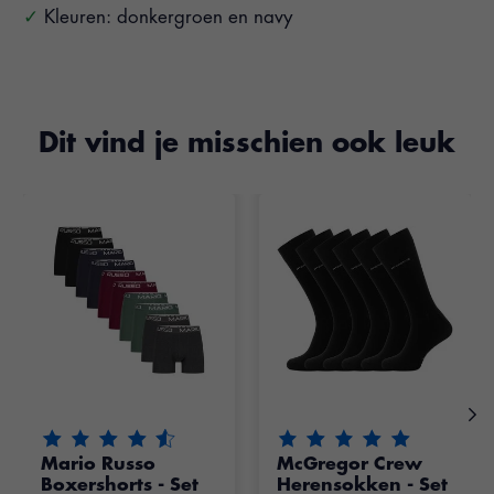
Kleuren: donkergroen en navy
Dit vind je misschien ook leuk
Items van productcarrousel
De beoordeling van dit product is
De beoordeling van dit pr
4.55
van de 5
Mario Russo
McGregor Crew
Boxershorts - Set
Herensokken - Set