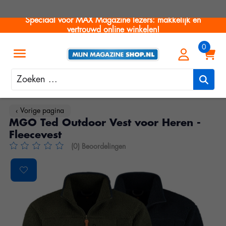
Speciaal voor MAX Magazine lezers: makkelijk en
vertrouwd online winkelen!
Zoeken
‹ Vorige pagina
MGO Ted Outdoor Vest voor Heren -
Fleecevest
(0) Beoordelingen
De beoordeling van dit product is
0
van de 5
Product image slideshow Items