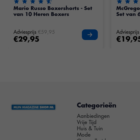
De beoordeling van dit product is
4.55
van de 5
De beoord
Mario Russo Boxershorts - Set
McGrego
van 10 Heren Boxers
Set van 
Adviesprijs
€59,95
Adviesprijs
€29,95
€19,9
Categorieën
Aanbiedingen
Vrije Tijd
Huis & Tuin
Mode