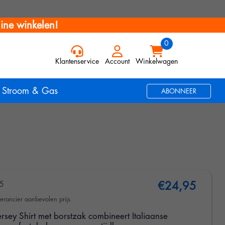
ine winkelen!
Klantenservice
Account
Winkelwagen
Stroom & Gas
ABONNEER
5
€24,95
erancier aanbevolen prijs
rsey Shirt met borstzak combineert Italiaanse