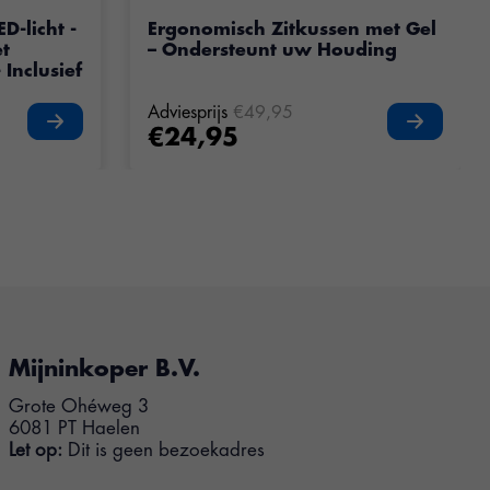
oduct is
5
van de 5
D-licht -
Ergonomisch Zitkussen met Gel
et
– Ondersteunt uw Houding
 Inclusief
Adviesprijs
€49,95
€24,95
Mijninkoper B.V.
Grote Ohéweg 3
6081 PT Haelen
Let op:
Dit is geen bezoekadres