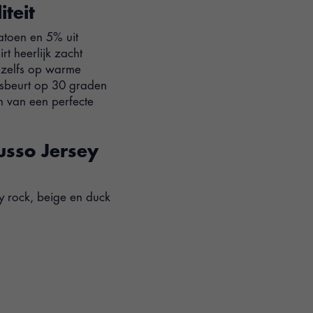
teit
atoen en 5% uit
rt heerlijk zacht
u zelfs op warme
asbeurt op 30 graden
n van een perfecte
Russo Jersey
ey rock, beige en duck