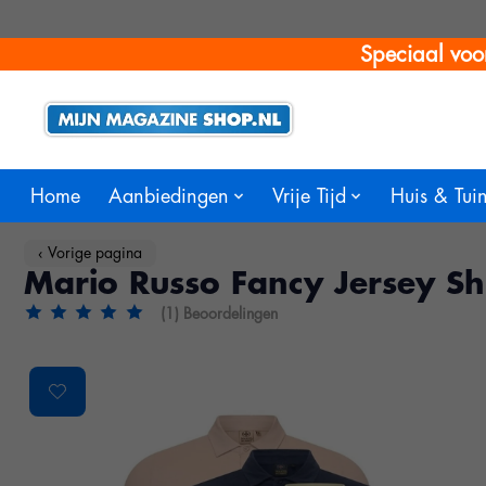
Speciaal voo
Home
Aanbiedingen
Vrije Tijd
Huis & Tui
‹ Vorige pagina
Mario Russo Fancy Jersey Sh
(1) Beoordelingen
De beoordeling van dit product is
5
van de 5
Product image slideshow Items