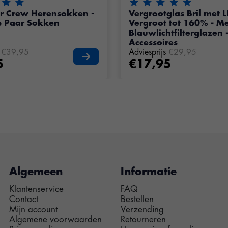
eling van dit product is
5
van de 5
De beoordeling van dit pr
r Crew Herensokken -
Vergrootglas Bril met LE
6 Paar Sokken
Vergroot tot 160% - M
Blauwlichtfilterglazen -
Accessoires
€39,95
Adviesprijs
€29,95
5
€17,95
Algemeen
Informatie
Klantenservice
FAQ
Contact
Bestellen
Mijn account
Verzending
Algemene voorwaarden
Retourneren