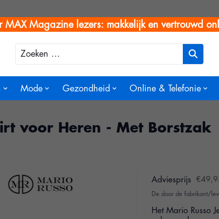
r MAX Magazine lezers: makkelijk en vertrouwd onl
Zoeken
n
Mode
Gezondheid
Online & Telefonie
irt voor Heren - Met Borstzak
Adviesprijs
€49,9
De door de fabrikant/lev
Het Mario Russo Je