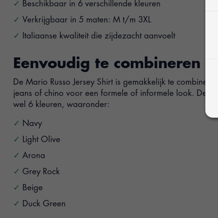
Beschikbaar in 6 verschillende kleuren
Verkrijgbaar in 5 maten: M t/m 3XL
Italiaanse kwaliteit die zijdezacht aanvoelt
Eenvoudig te combineren
De Mario Russo Jersey Shirt is gemakkelijk te combineren 
jeans of chino voor een formele of informele look. De shi
wel 6 kleuren, waaronder:
Navy
Light Olive
Arona
Grey Rock
Beige
Duck Green