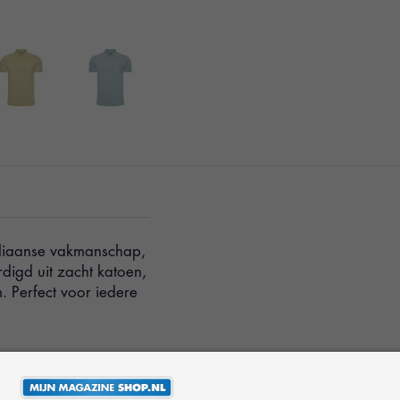
taliaanse vakmanschap,
digd uit zacht katoen,
m. Perfect voor iedere
ortabel