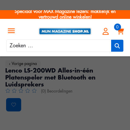
Speciaal voor MAX Magazine lezers: makkelijk en
vertrouwd online winkelen!
Zoeken
‹ Vorige pagina
Lenco LS-200WD Alles-in-één
Platenspeler met Bluetooth en
Luidsprekers
(0) Beoordelingen
De beoordeling van dit product is
0
van de 5
Product image slideshow Items