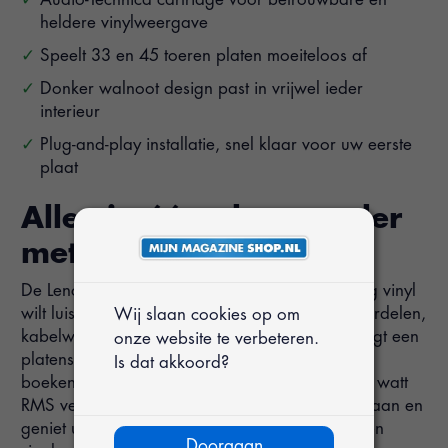
heldere vinylweergave
Speelt 33 en 45 toeren platen moeiteloos af
Donker walnoot design past in vrijwel ieder
interieur
Plug-and-play installatie, snel klaar voor uw eerste
plaat
Alles-in-één platenspeler
met luidsprekers
De Lenco LS-200WD is ideaal wanneer u graag vinyl
wilt luisteren, maar geen zin heeft in losse onderdelen,
Wij slaan cookies op om
kabelwirwar of ingewikkelde instellingen. U krijgt een
onze website te verbeteren.
platenspeler met twee houten
Is dat akkoord?
boekenplankluidsprekers, samen goed voor 20 watt
RMS vermogen. Zo zet u hem neer, sluit u hem aan en
geniet u vrijwel direct van uw favoriete elpees en
Doorgaan