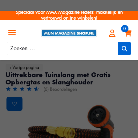
Speciaal voor MAX Magazine lezers: makkelijk en
vertrouwd online winkelen!
Zoeken
‹ Vorige pagina
Uittrekbare Tuinslang met Gratis
Opbergtas en Slanghouder
(6) Beoordelingen
De beoordeling van dit product is
4.65
van de 5
Product image slideshow Items