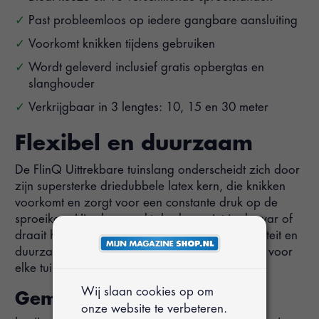
Past probleemloos op iedere gangbare aansluiting
Voorkomt knikken tijdens gebruiken
Wordt geleverd inclusief gratis opbergtas en
slanghouder
Verkrijgbaar in 3 lengtes: 10, 15 en 30 meter
Flexibel en duurzaam
De FlinQ Uittrekbare tuinslang onderscheidt zich door
zijn supersterke driedubbele latex kern, die knikken
voorkomt en zorgt voor een constante druk op de
sproeikop. Hierdoor raakt de slang niet in de war of
draait hij niet. Deze eigenschappen van flexibiliteit en
duurzaamheid maken deze tuinslang essentieel voor
elke tuinliefhebber.
Wij slaan cookies op om
Gemakkelijk op te bergen
onze website te verbeteren.