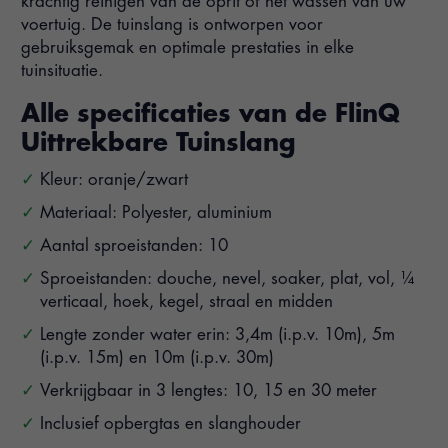
krachtig reinigen van de oprit of het wassen van uw
voertuig. De tuinslang is ontworpen voor
gebruiksgemak en optimale prestaties in elke
tuinsituatie.
Alle specificaties van de FlinQ
Uittrekbare Tuinslang
Kleur: oranje/zwart
Materiaal: Polyester, aluminium
Aantal sproeistanden: 10
Sproeistanden: douche, nevel, soaker, plat, vol, ¼
verticaal, hoek, kegel, straal en midden
Lengte zonder water erin: 3,4m (i.p.v. 10m), 5m
(i.p.v. 15m) en 10m (i.p.v. 30m)
Verkrijgbaar in 3 lengtes: 10, 15 en 30 meter
Inclusief opbergtas en slanghouder