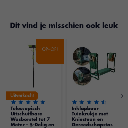
Dit vind je misschien ook leuk
Items van productcarrousel
OP=OP!
OP=OP!
Uitverkocht
Uitverkocht
De beoordeling van dit product is
De beoordeling van dit pr
5
van de 5
Telescopisch
Inklapbaar
Uitschuifbare
Tuinkrukje met
Wasborstel tot 7
Kniesteun en
Meter – 5-Delig en
Gereedschapstas