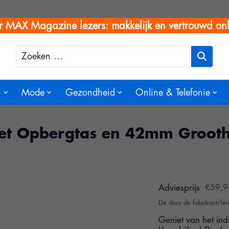
r MAX Magazine lezers: makkelijk en vertrouwd onl
Zoeken
n
Mode
Gezondheid
Online & Telefonie
 met Opbergtas en 42mm Groot
Adviesprijs
€59,9
De door de fabrikant/lev
Geniet van het in