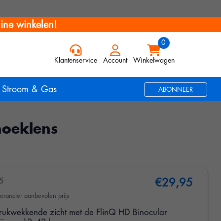
ine winkelen!
Klantenservice
Account
Winkelwagen
Stroom & Gas
ABONNEER
hoeklens
5
€29,95
erancier aanbevolen prijs
drukwekkende zicht met de FlinQ HD Binocular