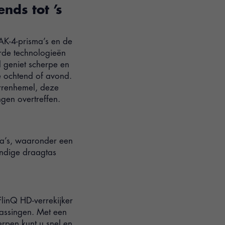
ends tot ’s
AK-4-prisma’s en de
de technologieën
d geniet scherpe en
e ochtend of avond.
rrenhemel, deze
ngen overtreffen.
ra’s, waaronder een
andige draagtas
linQ HD-verrekijker
assingen. Met een
rpen kunt u snel en