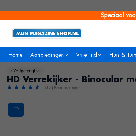
Speciaal voo
Home
Aanbiedingen
Vrije Tijd
Huis & Tui
‹ Vorige pagina
HD Verrekijker - Binocular
(17) Beoordelingen
De beoordeling van dit product is
4.4
van de 5
Product image slideshow Items