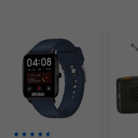
Items van productcarrousel
De beoordeling van dit product is
4.5
van de 5