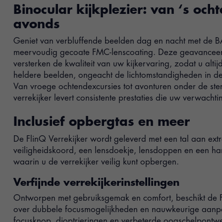
Binocular kijkplezier: van ‘s ocht
avonds
Geniet van verbluffende beelden dag en nacht met de B
meervoudig gecoate FMC-lenscoating. Deze geavanceer
versterken de kwaliteit van uw kijkervaring, zodat u altij
heldere beelden, ongeacht de lichtomstandigheden in d
Van vroege ochtendexcursies tot avonturen onder de ste
verrekijker levert consistente prestaties die uw verwachti
Inclusief opbergtas en meer
De FlinQ Verrekijker wordt geleverd met een tal aan ext
veiligheidskoord, een lensdoekje, lensdoppen en een h
waarin u de verrekijker veilig kunt opbergen.
Verfijnde verrekijkerinstellingen
Ontworpen met gebruiksgemak en comfort, beschikt de F
over dubbele focusmogelijkheden en nauwkeurige aanp
focusknop, dioptrieringen en verbeterde oogschelpontwe