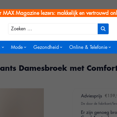
r MAX Magazine lezers: makkelijk en vertrouwd onl
Zoeken
n
Mode
Gezondheid
Online & Telefonie
ants Damesbroek met Comfort
Adviesprijs
€159,
De door de fabrikant/lev
Er zijn genoeg bro