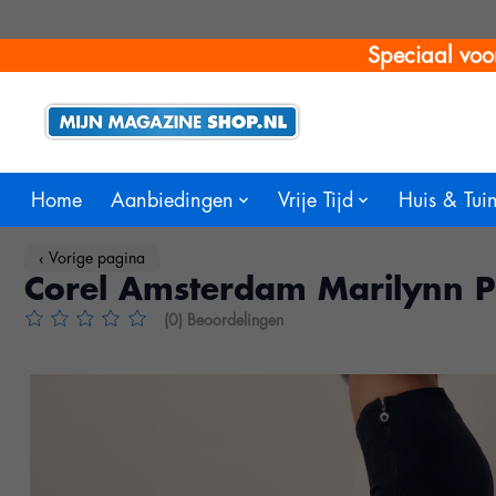
Speciaal voo
Home
Aanbiedingen
Vrije Tijd
Huis & Tui
‹ Vorige pagina
Corel Amsterdam Marilynn P
(0) Beoordelingen
De beoordeling van dit product is
0
van de 5