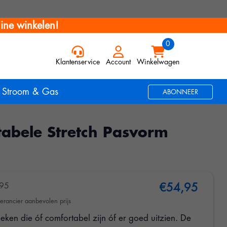
ine winkelen!
Klantenservice
Account
Winkelwagen
Stroom & Gas
ABONNEER
abele Stretch Pasvorm
95
€54,95
erancier aanbevolen prijs
eken die óf comfortabel zijn óf er goed uitzien. De