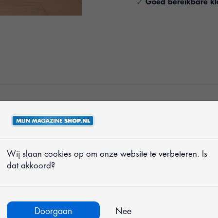
Goed bereikbare kl
stap mee
 huid
Wij slaan cookies op om onze website te verbeteren. Is
dat akkoord?
dingstijlen
Doorgaan
Nee
ot en met 44