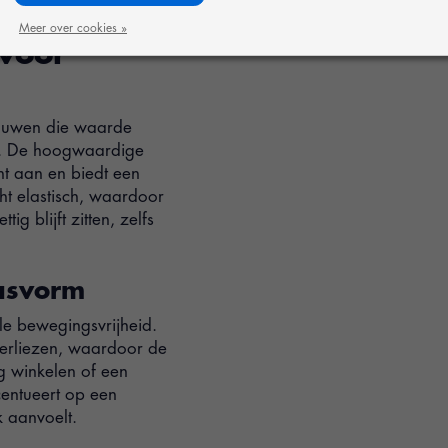
Meer over cookies »
voor
ouwen die waarde
ng. De hoogwaardige
ht aan en biedt een
t elastisch, waardoor
g blijft zitten, zelfs
pasvorm
le bewegingsvrijheid.
verliezen, waardoor de
g winkelen of een
entueert op een
k aanvoelt.