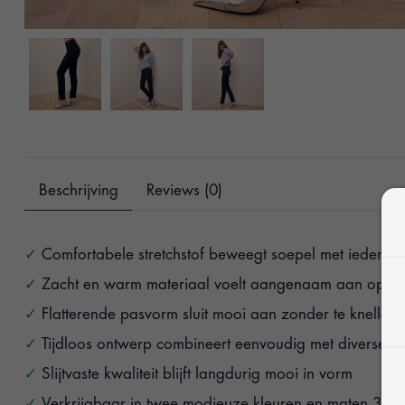
Beschrijving
Reviews (0)
Comfortabele stretchstof beweegt soepel met iedere 
Zacht en warm materiaal voelt aangenaam aan op de
Flatterende pasvorm sluit mooi aan zonder te knellen
Tijdloos ontwerp combineert eenvoudig met diverse kle
Slijtvaste kwaliteit blijft langdurig mooi in vorm
Verkrijgbaar in twee modieuze kleuren en maten 34 t