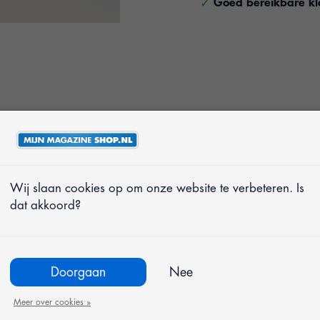
Goed bereikbare kl
Wij slaan cookies op om onze website te verbeteren. Is
eging meebeweegt
dat akkoord?
t het hele jaar
 outfit
straling
Doorgaan
Nee
accentueert
Meer over cookies »
erse maten