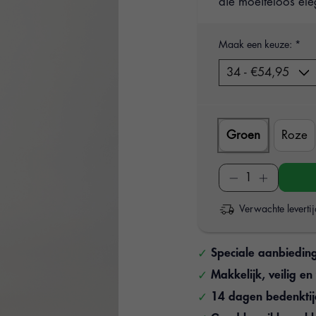
die moeiteloos el
Maak een keuze:
*
Groen
Roze
Verwachte leverti
Speciale aanbiedin
Makkelijk, veilig e
14 dagen bedenkti