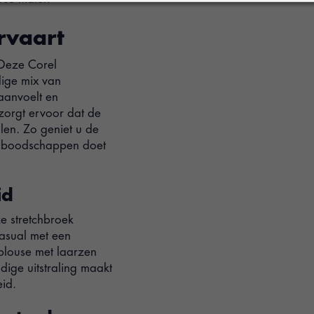
rvaart
Deze Corel
ige mix van
aanvoelt en
h zorgt ervoor dat de
len. Zo geniet u de
t, boodschappen doet
id
e stretchbroek
casual met een
 blouse met laarzen
dige uitstraling maakt
id.