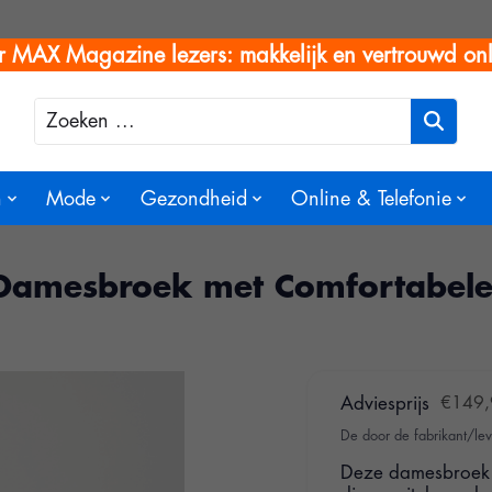
r MAX Magazine lezers: makkelijk en vertrouwd onl
Zoeken
n
Mode
Gezondheid
Online & Telefonie
Damesbroek met Comfortabele 
Adviesprijs
€149,
De door de fabrikant/lev
Deze damesbroek 