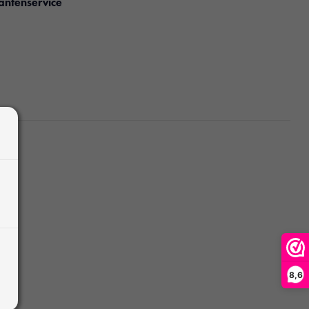
antenservice
8,6