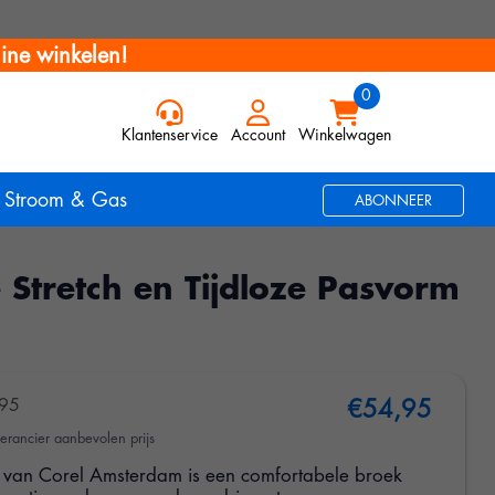
ine winkelen!
Klantenservice
Account
Winkelwagen
Stroom & Gas
ABONNEER
Stretch en Tijdloze Pasvorm
95
€54,95
erancier aanbevolen prijs
van Corel Amsterdam is een comfortabele broek