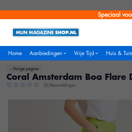
Speciaal voo
Home
Aanbiedingen
Vrije Tijd
Huis & Tui
‹ Vorige pagina
Coral Amsterdam Boa Flare 
(0) Beoordelingen
De beoordeling van dit product is
0
van de 5