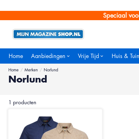
Speciaal voo
Home
Aanbiedingen
Vrije Tijd
Huis & Tui
Home
/
Merken
/
Norlund
Norlund
1 producten