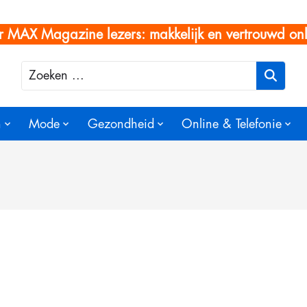
r MAX Magazine lezers: makkelijk en vertrouwd onl
Zoeken
n
Mode
Gezondheid
Online & Telefonie