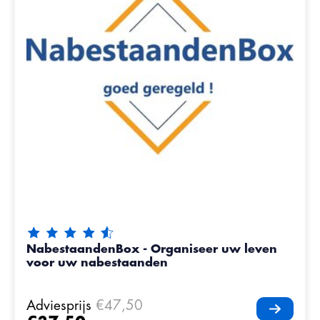
De beoordeling van dit product is
4.85
van de 5
NabestaandenBox - Organiseer uw leven
voor uw nabestaanden
Adviesprijs
€47,50