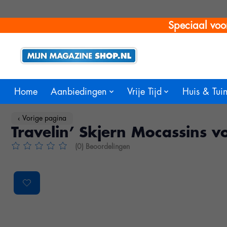
Speciaal voo
Home
Aanbiedingen
Vrije Tijd
Huis & Tui
‹ Vorige pagina
Travelin’ Skjern Mocassins 
(0) Beoordelingen
De beoordeling van dit product is
0
van de 5
Product image slideshow Items