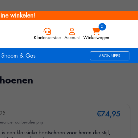
ine winkelen!
Klantenservice
Account
Winkelwagen
Stroom & Gas
ABONNEER
choenen
95
€74,95
erancier aanbevolen prijs
 is een klassieke bootschoen voor heren die stijl,