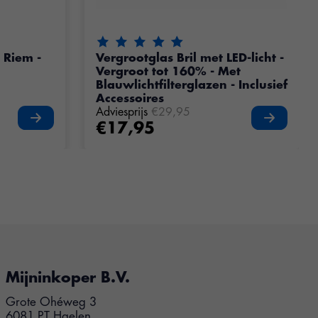
oduct is
4.65
van de 5
De beoordeling van dit product is
5
van d
 Riem -
Vergrootglas Bril met LED-licht -
Vergroot tot 160% - Met
Blauwlichtfilterglazen - Inclusief
Accessoires
Adviesprijs
€29,95
€17,95
Mijninkoper B.V.
Grote Ohéweg 3
6081 PT Haelen