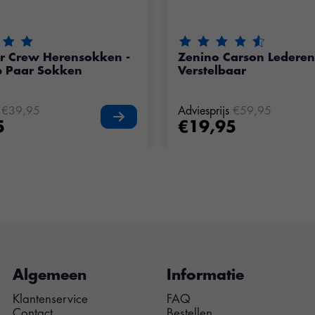
eling van dit product is
5
van de 5
De beoordeling van dit pr
r Crew Herensokken -
Zenino Carson Lederen
6 Paar Sokken
Verstelbaar
€39,95
Adviesprijs
€59,95
5
€19,95
Algemeen
Informatie
Klantenservice
FAQ
Contact
Bestellen