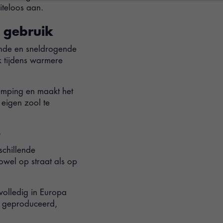
iteloos aan.
 gebruik
mende en sneldrogende
k tijdens warmere
emping en maakt het
eigen zool te
schillende
owel op straat als op
volledig in Europa
j geproduceerd,