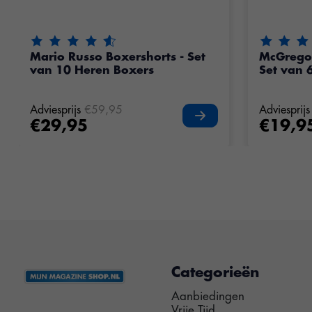
De beoordeling van dit product is
4.55
van de 5
De beoord
Mario Russo Boxershorts - Set
McGrego
van 10 Heren Boxers
Set van 
Adviesprijs
€59,95
Adviesprijs
€29,95
€19,9
Categorieën
Aanbiedingen
Vrije Tijd