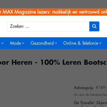
r MAX Magazine lezers: makkelijk en vertrouwd onl
Zoeken
n
Mode
Gezondheid
Online & Telefonie
voor Heren - 100% Leren Boots
Adviesprijs
€189,
De door de fabrikant/lev
De Travelin’ Skjern