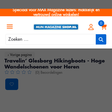
Speciaal voor MAX Magazine lezers: makkelijk en
vertrouwd online winkelen!
Zoeken
‹ Vorige pagina
Travelin’ Glesborg Hikingboots - Hoge
Wandelschoenen voor Heren
(0) Beoordelingen
De beoordeling van dit product is
0
van de 5
Product image slideshow Items