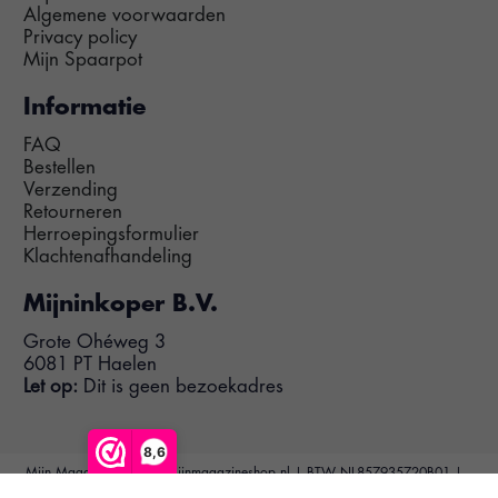
Algemene voorwaarden
Privacy policy
Mijn Spaarpot
Informatie
FAQ
Bestellen
Verzending
Retourneren
Herroepingsformulier
Klachtenafhandeling
Mijninkoper B.V.
Grote Ohéweg 3
6081 PT Haelen
Let op:
Dit is geen bezoekadres
8,6
Mijn Magazine Shop | Mijnmagazineshop.nl | BTW NL857935720B01 |
KvK 69602328