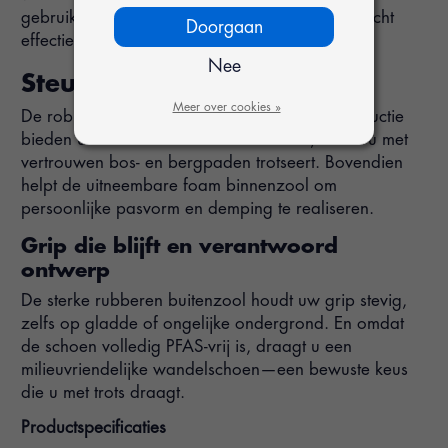
gebruik en het geïntegreerde membraan dat vocht
Doorgaan
effectief buiten weet te houden.
Nee
Steun op elke stap
Meer over cookies »
De robuuste vetersluiting en de halfhoge constructie
bieden uitstekende steun rond de enkel, zodat u met
vertrouwen bos- en bergpaden trotseert. Bovendien
helpt de uitneembare foam binnenzool om
persoonlijke pasvorm en demping te realiseren.
Grip die blijft en verantwoord
ontwerp
De sterke rubberen buitenzool houdt uw grip stevig,
zelfs op gladde of ongelijke ondergrond. En omdat
de schoen volledig PFAS-vrij is, draagt u een
milieuvriendelijke wandelschoen—een bewuste keus
die u met trots draagt.
Productspecificaties