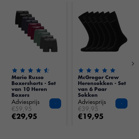
Items van productcarrousel
De beoordeling van dit product is
De beoordeling van dit pr
4.55
van de 5
Mario Russo
McGregor Crew
Boxershorts - Set
Herensokken - Set
van 10 Heren
van 6 Paar
Boxers
Sokken
Adviesprijs
Adviesprijs
€59,95
€39,95
€29,95
€19,95